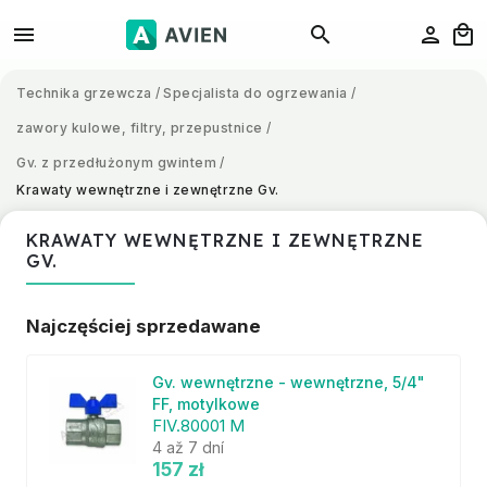
Technika grzewcza
/
Specjalista do ogrzewania
/
zawory kulowe, filtry, przepustnice
/
Gv. z przedłużonym gwintem
/
Krawaty wewnętrzne i zewnętrzne Gv.
KRAWATY WEWNĘTRZNE I ZEWNĘTRZNE
GV.
Najczęściej sprzedawane
Gv. wewnętrzne - wewnętrzne, 5/4"
FF, motylkowe
FIV.80001 M
4 až 7 dní
157 zł