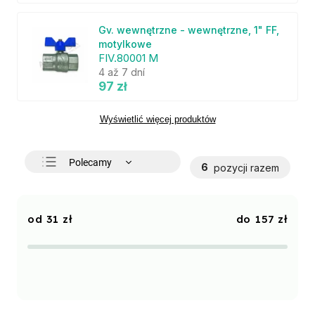
Gv. wewnętrzne - wewnętrzne, 1" FF,
motylkowe
FIV.80001 M
4 až 7 dní
97 zł
Wyświetlić więcej produktów
Polecamy
6
pozycji razem
Najtańsze
Najdroższe
31
zł
157
zł
Najczęściej sprzedawane
Alfabetycznie