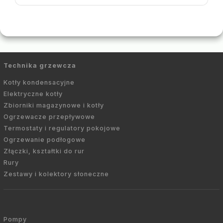
Technika grzewcza
Kotły kondensacyjne
Elektryczne kotły
Zbiorniki magazynowe i kotły
Ogrzewacze przepływowe
Termostaty i regulatory pokojowe
Ogrzewanie podłogowe
Złączki, kształtki do rur
Rury
Zestawy i kolektory słoneczne
Pompy