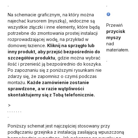
.
.
Na schemacie graficznym, na który można
najechać kursorem (myszką), widoczne są
Przewiń
wszystkie złączki i inne elementy, które będą
przycisk
potrzebne do zmontowania prostej instalacji
myszy
rozprowadzającej wodę, na przykład w
nad
domowej łazience.
Kliknij na sprzęgło lub
materiałem.
inny produkt, aby przejść bezpośrednio do
szczegółów produktu
, gdzie można wybrać
.
ilość i przenieść ją bezpośrednio do koszyka.
Po zapoznaniu się z poniższymi rysunkami nie
zdarzy się, że zapomnisz o czymś podczas
montażu.
Każde zamówienie zostanie
sprawdzone, a w razie wątpliwości
skontaktujemy się z Tobą telefonicznie.
>
. . . . . . .
.
Poniższy schemat jest najczęściej stosowany przy
podłączaniu grzejnika z instalacją zasilającą wpuszczoną