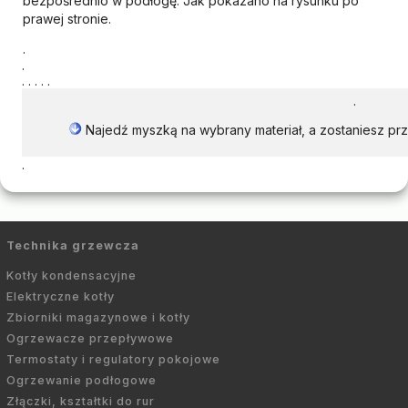
bezpośrednio w podłogę. Jak pokazano na rysunku po
prawej stronie.
.
.
. . . . .
.
Najedź myszką na wybrany materiał, a zostaniesz p
.
Technika grzewcza
Kotły kondensacyjne
Elektryczne kotły
Zbiorniki magazynowe i kotły
Ogrzewacze przepływowe
Termostaty i regulatory pokojowe
Ogrzewanie podłogowe
Złączki, kształtki do rur