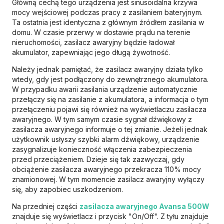
Główną cechą tego urządzenia jest sinusoidalna krzywa
mocy wejściowej podczas pracy z zasilaniem bateryjnym.
Ta ostatnia jest identyczna z głównym źródłem zasilania w
domu. W czasie przerwy w dostawie prądu na terenie
nieruchomości, zasilacz awaryjny będzie ładował
akumulator, zapewniając jego długą żywotność.
Należy jednak pamiętać, że zasilacz awaryjny działa tylko
wtedy, gdy jest podłączony do zewnętrznego akumulatora.
W przypadku awarii zasilania urządzenie automatycznie
przełączy się na zasilanie z akumulatora, a informacja o tym
przełączeniu pojawi się również na wyświetlaczu zasilacza
awaryjnego. W tym samym czasie sygnał dźwiękowy z
zasilacza awaryjnego informuje o tej zmianie. Jeżeli jednak
użytkownik usłyszy szybki alarm dźwiękowy, urządzenie
zasygnalizuje konieczność włączenia zabezpieczenia
przed przeciążeniem. Dzieje się tak zazwyczaj, gdy
obciążenie zasilacza awaryjnego przekracza 110% mocy
znamionowej. W tym momencie zasilacz awaryjny wyłączy
się, aby zapobiec uszkodzeniom.
Na przedniej części
zasilacza awaryjnego Avansa 500W
znajduje się wyświetlacz i przycisk "On/Off". Z tyłu znajduje