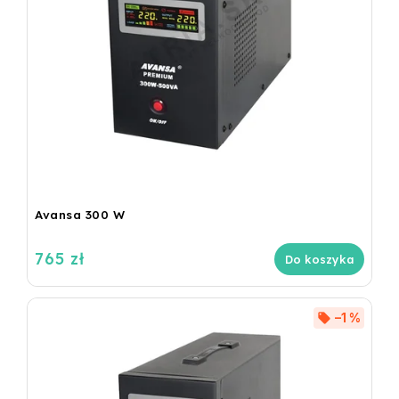
Avansa 300 W
765 zł
Do koszyka
–1 %