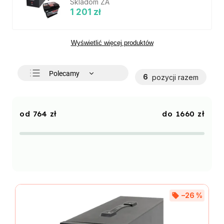
Skladom ZA
1 201 zł
Wyświetlić więcej produktów
Polecamy
6
pozycji razem
Najtańsze
Najdroższe
764
zł
1660
zł
Najczęściej sprzedawane
Alfabetycznie
–26 %