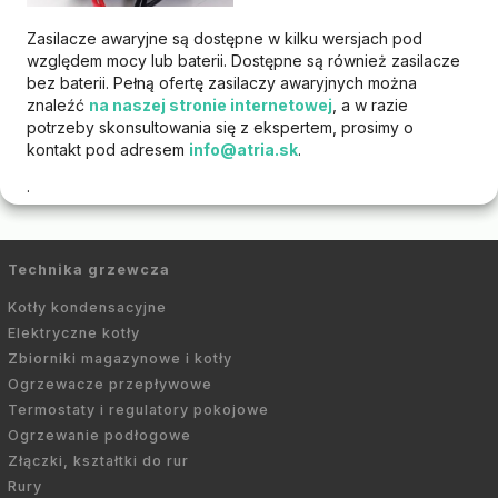
Zasilacze awaryjne są dostępne w kilku wersjach pod
względem mocy lub baterii. Dostępne są również zasilacze
bez baterii. Pełną ofertę zasilaczy awaryjnych można
znaleźć
na naszej stronie internetowej
, a w razie
potrzeby skonsultowania się z ekspertem, prosimy o
kontakt pod adresem
info@atria.sk
.
.
Technika grzewcza
Kotły kondensacyjne
Elektryczne kotły
Zbiorniki magazynowe i kotły
Ogrzewacze przepływowe
Termostaty i regulatory pokojowe
Ogrzewanie podłogowe
Złączki, kształtki do rur
Rury