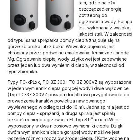
tam, gdzie należy
oszczędzać energię
potrzebną do
ogrzewania wody. Pompa
jest wykonana z wysokiej
jakości stali. W zależności
od typu, sama sprężarka pompy ciepła znajduje się na
górze zbiornika lub z boku. Wewnątrz pojemnik jest
chroniony przez podwójne emaliowanie termiczne i anodę
Mg. Ogrzewanie ciepłej wody użytkowej jest zapewniane
przez jeden lub dwa wymienniki ciepła, w zależności od
typu zbiornika.
Typy TC-xPLxx, TC-3Z 300 i TC-3Z 300VZ są wyposażone
w jeden wymiennik ciepła gorącej wody i dwie wężownice.
(Typ TC-3Z 300VZ posiada dodatkowo przygotowanie do
prowadzenia kanałów powietrza nawiewanego i
wywiewanego w odległości do 10 m). Jedna spirala jest od
pompy ciepła - sprężarki, a druga spirala jest spiralą
bezpośredniego ogrzewania EI. Typ STČ xxx-xkW jest
wyposażony w dwa nieosiowe wymienniki ciepła. Dzięki
dwóm wymiennikom ciepła gorącej wody możliwe jest
łączenie różnych rodzajów źródeł ciepła. ( Kotły wodne na