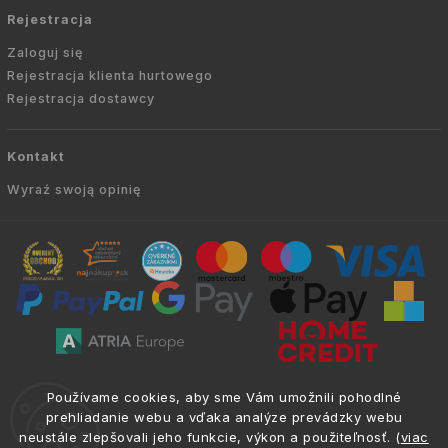
Rejestracja
Zaloguj się
Rejestracja klienta hurtowego
Rejestracja dostawcy
Kontakt
Wyraź swoją opinię
Copyright © 2010 -
2026
AVIEN.PL
|
. Wszelkie
info@atria.sk
Používame cookies, aby sme Vám umožnili pohodlné
prawa zastrzeżone.
prehliadanie webu a vďaka analýze prevádzky webu
neustále zlepšovali jeho funkcie, výkon a použiteľnosť. (
viac