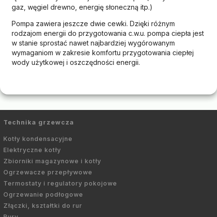
gaz, węgiel drewno, energię słoneczną itp.)
Pompa zawiera jeszcze dwie cewki. Dzięki różnym
rodzajom energii do przygotowania c.w.u. pompa ciepła jest
w stanie sprostać nawet najbardziej wygórowanym
wymaganiom w zakresie komfortu przygotowania ciepłej
wody użytkowej i oszczędności energii.
Technika grzewcza
Kotły kondensacyjne
Elektryczne kotły
Zbiorniki magazynowe i kotły
Ogrzewacze przepływowe
Termostaty i regulatory pokojowe
Ogrzewanie podłogowe
Złączki, kształtki do rur
Rury