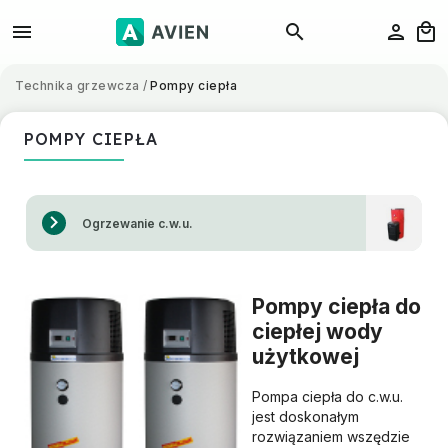
Technika grzewcza
/
Pompy ciepła
POMPY CIEPŁA
Ogrzewanie c.w.u.
Pompy ciepła do
ciepłej wody
użytkowej
Pompa ciepła do c.w.u.
jest doskonałym
rozwiązaniem wszędzie