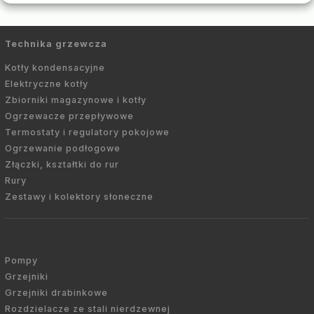
Technika grzewcza
Kotły kondensacyjne
Elektryczne kotły
Zbiorniki magazynowe i kotły
Ogrzewacze przepływowe
Termostaty i regulatory pokojowe
Ogrzewanie podłogowe
Złączki, kształtki do rur
Rury
Zestawy i kolektory słoneczne
Pompy
Grzejniki
Grzejniki drabinkowe
Rozdzielacze ze stali nierdzewnej