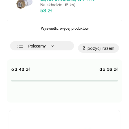
Na składzie
(5 ks)
53 zł
Wyświetlić więcej produktów
Polecamy
2
pozycji razem
Najtańsze
Najdroższe
43
zł
53
zł
Najczęściej sprzedawane
Alfabetycznie