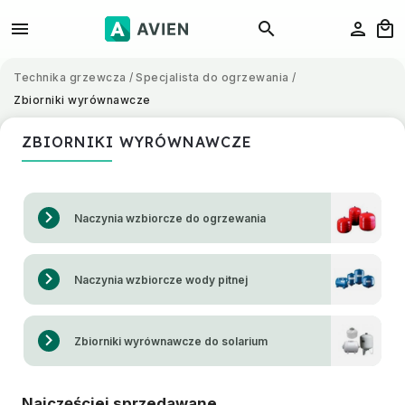
Technika grzewcza
/
Specjalista do ogrzewania
/
Zbiorniki wyrównawcze
ZBIORNIKI WYRÓWNAWCZE
Naczynia wzbiorcze do ogrzewania
Naczynia wzbiorcze wody pitnej
Zbiorniki wyrównawcze do solarium
Najczęściej sprzedawane