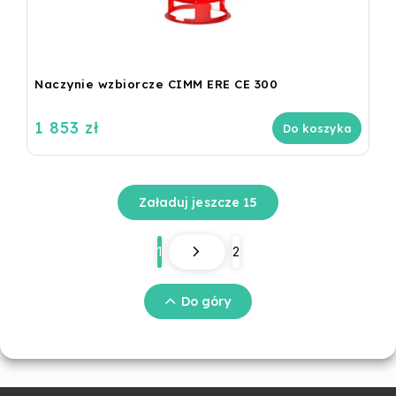
Naczynie wzbiorcze CIMM ERE CE 300
1 853 zł
Do koszyka
Załaduj jeszcze 15
1
2
Do góry