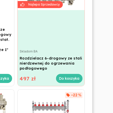
 ze
rogowy
stat.
e 1"
Skladom BA
Rozdzielacz 6-drogowy ze stali
nierdzewnej do ogrzewania
podłogowego
497 zł
szyka
Do koszyka
–22 %