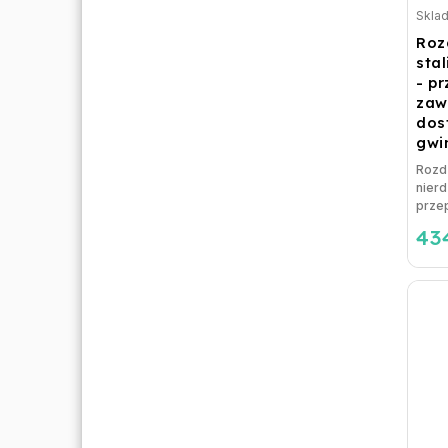
Skla
Roz
stal
- p
zaw
dos
gwi
Rozdz
nierd
przep
43