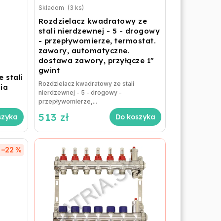
Skladom
(3 ks)
Rozdzielacz kwadratowy ze
stali nierdzewnej - 5 - drogowy
- przepływomierze, termostat.
zawory, automatyczne.
dostawa zawory, przyłącze 1"
gwint
 stali
Rozdzielacz kwadratowy ze stali
ia
nierdzewnej - 5 - drogowy -
przepływomierze,...
513 zł
szyka
Do koszyka
–22 %