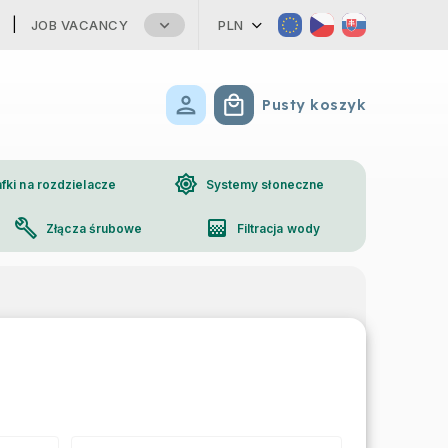
JOB VACANCY
PLN
Pusty koszyk
Koszyk
brightness_high
fki na rozdzielacze
Systemy słoneczne
build
gradient
Złącza śrubowe
Filtracja wody
phone
Kontakt