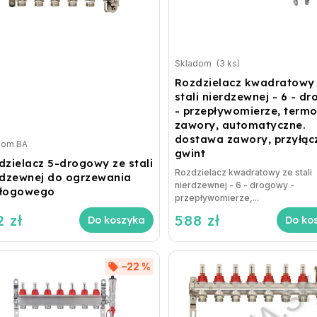
Skladom
(3 ks)
Rozdzielacz kwadratowy
stali nierdzewnej - 6 - d
- przepływomierze, termo
zawory, automatyczne.
dostawa zawory, przyłącz
dom BA
gwint
dzielacz 5-drogowy ze stali
Rozdzielacz kwadratowy ze stali
rdzewnej do ogrzewania
nierdzewnej - 6 - drogowy -
łogowego
przepływomierze,...
 zł
588 zł
Do koszyka
Do ko
–22 %