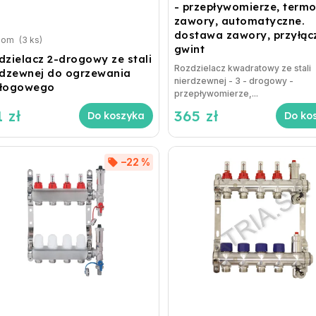
- przepływomierze, termo
zawory, automatyczne.
dostawa zawory, przyłącz
dom
(3 ks)
gwint
dzielacz 2-drogowy ze stali
Rozdzielacz kwadratowy ze stali
rdzewnej do ogrzewania
nierdzewnej - 3 - drogowy -
łogowego
przepływomierze,...
 zł
365 zł
Do koszyka
Do ko
–22 %