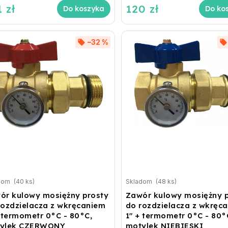
 zł
120 zł
Do koszyka
Do ko
–32 %
dom
(40 ks)
Skladom
(48 ks)
ór kulowy mosiężny prosty
Zawór kulowy mosiężny 
rozdzielacza z wkręcaniem
do rozdzielacza z wkręc
+ termometr 0°C - 80°C,
1" + termometr 0°C - 80°
ylek CZERWONY
motylek NIEBIESKI