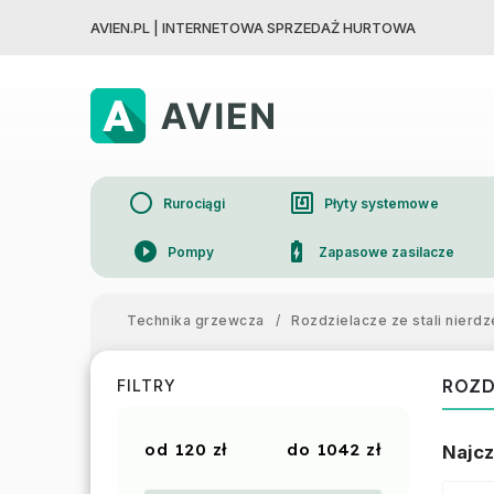
AVIEN.PL | INTERNETOWA SPRZEDAŻ HURTOWA
circle
nfc
Rurociągi
Płyty systemowe
play_circle_filled
battery_charging_full
Pompy
Zapasowe zasilacze
device_thermostat
Grzejniki
Technika grzewcza
/
Rozdzielacze ze stali nierd
ROZ
FILTRY
120
zł
1042
zł
Najcz