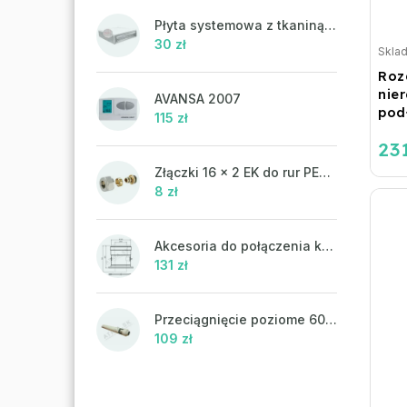
Płyta systemowa z tkaniną UHP 302FP
30 zł
Skla
Roz
nie
AVANSA 2007
pod
115 zł
231
Złączki 16 x 2 EK do rur PEX-AL-PEX
8 zł
Akcesoria do połączenia koncentrycznego PR43 - ATTACK
131 zł
Przeciągnięcie poziome 60/100 mm
109 zł