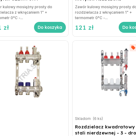
r kulowy mosiężny prosty do
Zawór kulowy mosiężny prosty d
ielacza z wkręcaniem 1" +
rozdzielacza z wkręcaniem 1" +
metr 0°C -...
termometr 0°C -...
 zł
121 zł
Do koszyka
Do ko
Skladom
(6 ks)
Rozdzielacz kwadratowy
stali nierdzewnej - 3 - d