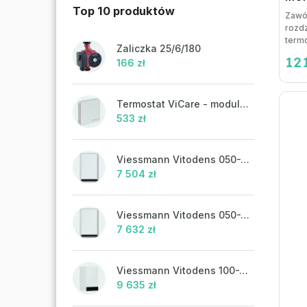
Top 10 produktów
Zawó
rozdz
termo
Zaliczka 25/6/180
121
166 zł
Termostat ViCare - modulacja
533 zł
Viessmann Vitodens 050-W, 19 kW
7 504 zł
Viessmann Vitodens 050-W, 19 kW, ciepła woda użytkowa
7 632 zł
Viessmann Vitodens 100-W, 19 kW
9 635 zł