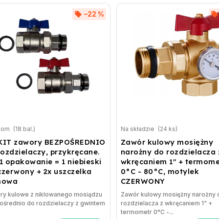
–22 %
dom
(18 bal.)
Na składzie
(24 ks)
 KIT zawory BEZPOŚREDNIO
Zawór kulowy mosiężny
rozdzielaczy, przykręcane.
narożny do rozdzielacza 
 1 opakowanie = 1 niebieski
wkręcaniem 1" + termome
 czerwony + 2x uszczelka
0°C - 80°C, motylek
mowa
CZERWONY
ry kulowe z niklowanego mosiądzu
Zawór kulowy mosiężny narożny 
ośrednio do rozdzielaczy z gwintem
rozdzielacza z wkręcaniem 1" +
termometr 0°C -...