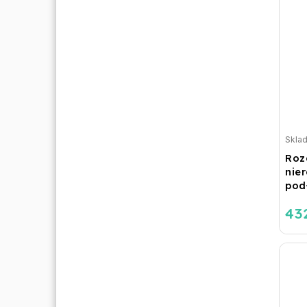
Skla
Roz
nie
pod
432