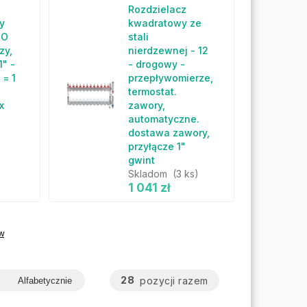
Rozdzielacz
y
kwadratowy ze
IO
stali
zy,
nierdzewnej - 12
1" -
- drogowy -
 = 1
przepływomierze,
termostat.
x
zawory,
automatyczne.
dostawa zawory,
przyłącze 1"
gwint
Skladom
(3 ks)
1 041 zł
w
28
pozycji razem
Alfabetycznie