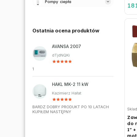
Pompy ciepła
181
Ostatnia ocena produktów
AVANSA 2007
dTjdNQKi
1
HAKL MK-2 11 kW
Kazimierz Hałat
BARDZ DOBRY PRODUKT PO 10 LATACH
Skla
KUPIŁEM NASTĘPNY
Zaw
do 
1" 
mot