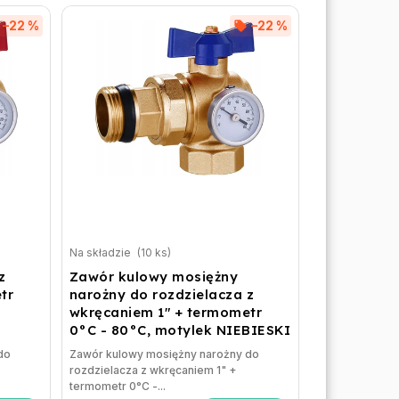
–22 %
–22 %
Na składzie
(10 ks)
z
Zawór kulowy mosiężny
tr
narożny do rozdzielacza z
wkręcaniem 1" + termometr
0°C - 80°C, motylek NIEBIESKI
do
Zawór kulowy mosiężny narożny do
rozdzielacza z wkręcaniem 1" +
termometr 0°C -...