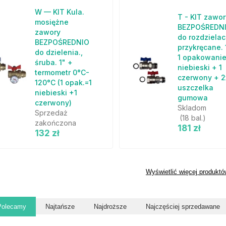
W — KIT Kula.
T - KIT zawor
mosiężne
BEZPOŚREDN
zawory
do rozdzielac
BEZPOŚREDNIO
przykręcane. 
do dzielenia.,
1 opakowanie
śruba. 1" +
niebieski + 1
termometr 0°C-
czerwony + 2
120°C (1 opak.=1
uszczelka
niebieski +1
gumowa
czerwony)
Skladom
Sprzedaż
(18 bal.)
zakończona
181 zł
132 zł
Wyświetlić więcej produktó
Polecamy
Najtańsze
Najdroższe
Najczęściej sprzedawane