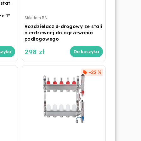
stat.
e 1"
Skladom BA
Rozdzielacz 3-drogowy ze stali
nierdzewnej do ogrzewania
podłogowego
298 zł
szyka
Do koszyka
–22 %