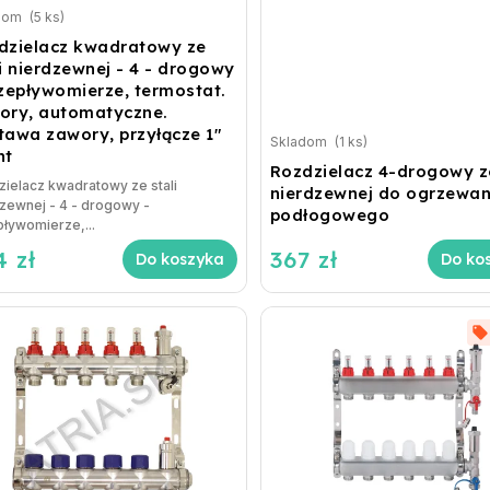
dom
(5 ks)
dzielacz kwadratowy ze
i nierdzewnej - 4 - drogowy
rzepływomierze, termostat.
ory, automatyczne.
tawa zawory, przyłącze 1"
Skladom
(1 ks)
nt
Rozdzielacz 4-drogowy ze
ielacz kwadratowy ze stali
nierdzewnej do ogrzewan
zewnej - 4 - drogowy -
podłogowego
ływomierze,...
4 zł
367 zł
Do koszyka
Do ko