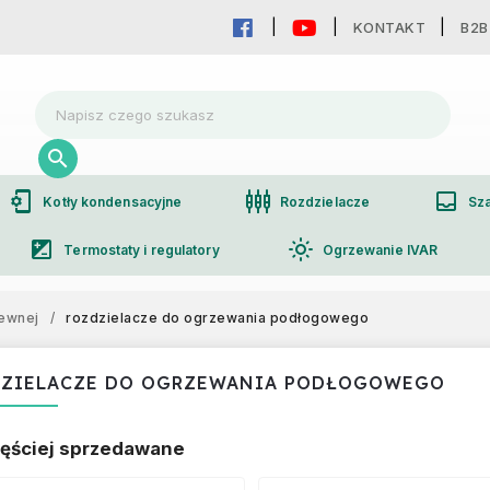
KONTAKT
B2B
phonelink_setup
settings_input_component
inbox
Kotły kondensacyjne
Rozdzielacze
Sza
iso
light_mode
Termostaty i regulatory
Ogrzewanie IVAR
group
Współpraca hurtowa
zewnej
/
rozdzielacze do ogrzewania podłogowego
DZIELACZE DO OGRZEWANIA PODŁOGOWEGO
ęściej sprzedawane