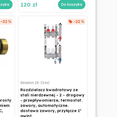
120 zł
szyka
Do koszyka
–32 %
–22 %
Skladom ZA
(3 ks)
Rozdzielacz kwadratowy ze
stali nierdzewnej - 2 - drogowy
prosty
- przepływomierze, termostat.
aniem
zawory, automatyczne.
C,
dostawa zawory, przyłącze 1"
gwint