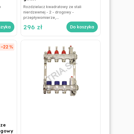
o
Rozdzielacz kwadratowy ze stali
nierdzewnej - 2 - drogowy -
przepływomierze,...
296 zł
szyka
Do koszyka
–22 %
 ze
rogowy