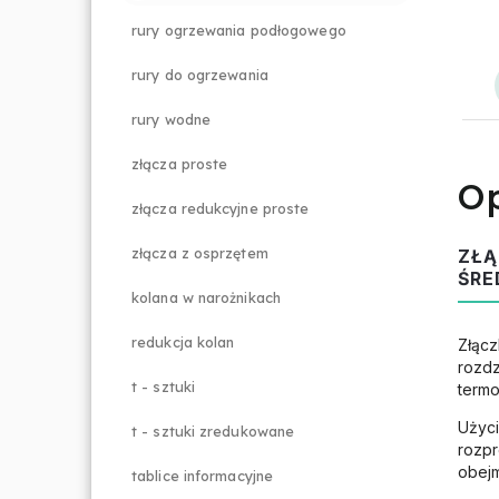
rury ogrzewania podłogowego
rury do ogrzewania
rury wodne
złącza proste
Op
złącza redukcyjne proste
złącza z osprzętem
ZŁĄ
ŚRE
kolana w narożnikach
redukcja kolan
Złącz
rozdz
t - sztuki
termo
Użyc
t - sztuki zredukowane
rozpr
obejm
tablice informacyjne