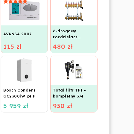
6-drogowy
AVANSA 2007
rozdzielacz
mosiężny do
115 zł
480 zł
ogrzewania
podłogowego
Bosch Condens
Total filtr TF1 -
GC2300iW 24 P
kompletny 3/4
5 959 zł
930 zł