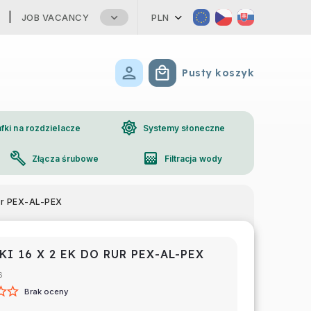
JOB VACANCY
PLN
Pusty koszyk
Koszyk
brightness_high
fki na rozdzielacze
Systemy słoneczne
build
gradient
Złącza śrubowe
Filtracja wody
phone
Kontakt
rur PEX-AL-PEX
KI 16 X 2 EK DO RUR PEX-AL-PEX
6
Brak oceny