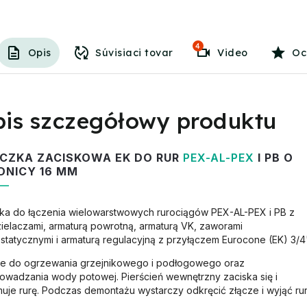
4
Opis
Súvisiaci tovar
Video
Oc
is szczegółowy produktu
CZKA ZACISKOWA EK DO RUR
PEX-AL-PEX
I PB O
DNICY 16 MM
ka do łączenia wielowarstwowych rurociągów PEX-AL-PEX i PB z
ielaczami, armaturą powrotną, armaturą VK, zaworami
statycznymi i armaturą regulacyjną z przyłączem Eurocone (EK) 3/4
ie do ogrzewania grzejnikowego i podłogowego oraz
owadzania wody potowej. Pierścień wewnętrzny zaciska się i
uje rurę. Podczas demontażu wystarczy odkręcić złącze i wyjąć rur