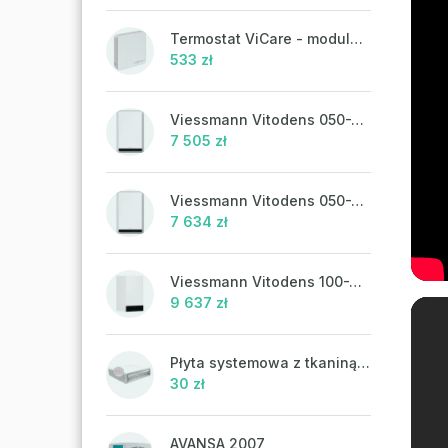
Termostat ViCare - modulacja
533 zł
Viessmann Vitodens 050-W, 19 kW
7 505 zł
Viessmann Vitodens 050-W, 19 kW, ciepła woda użytkowa
7 634 zł
Viessmann Vitodens 100-W, 19 kW
9 637 zł
Płyta systemowa z tkaniną UHP 302FP
30 zł
AVANSA 2007