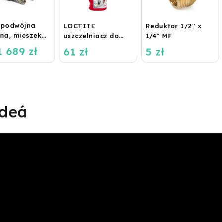
 podwójna
LOCTITE
Reduktor 1/2" x
rna, mieszek
uszczelniacz do
1/4" MF
, 2x16 metrów
gwintów 55 - 160
 689 zł
61 zł
5 zł
m, rolka
deá