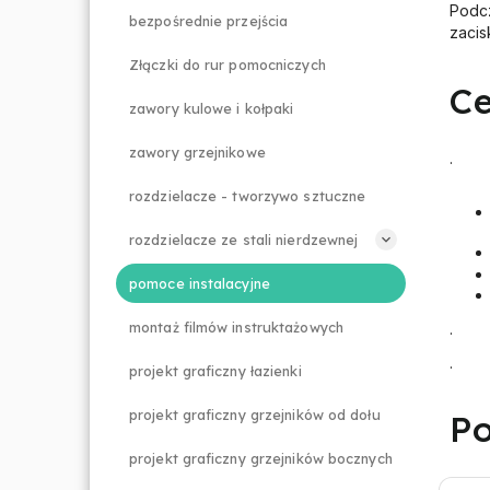
Podc
bezpośrednie przejścia
zacis
Złączki do rur pomocniczych
Ce
zawory kulowe i kołpaki
zawory grzejnikowe
.
rozdzielacze - tworzywo sztuczne
rozdzielacze ze stali nierdzewnej
pomoce instalacyjne
montaż filmów instruktażowych
.
.
projekt graficzny łazienki
projekt graficzny grzejników od dołu
Po
projekt graficzny grzejników bocznych