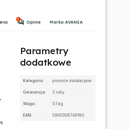
2
ena
Opinie
Marka AVANSA
Parametry
dodatkowe
Kategoria
:
pomoce instalacyjne
Gwarancja
:
2 roky
".
Waga
:
0.1 kg
EAN
:
5900308749180
ę.