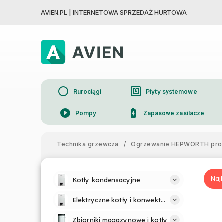
AVIEN.PL | INTERNETOWA SPRZEDAŻ HURTOWA
circle
nfc
Rurociągi
Płyty systemowe
play_circle_filled
battery_charging_full
Pompy
Zapasowe zasilacze
device_thermostat
Grzejniki
Technika grzewcza
/
Ogrzewanie HEPWORTH profe
Kotły kondensacyjne
Elektryczne kotły i konwektory
Zbiorniki magazynowe i kotły