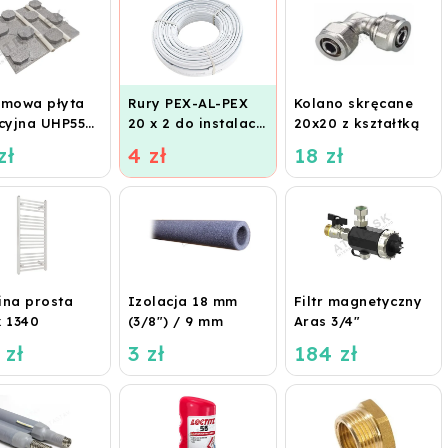
emowa płyta
Rury PEX-AL-PEX
Kolano skręcane
acyjna UHP55
20 x 2 do instalacji
20x20 z kształtką
grzewania
grzewczych,
zł
4 zł
18 zł
ogowego
ogrzewania
ROTERMAL
podłogowego i
C)
wodnego
ina prosta
Izolacja 18 mm
Filtr magnetyczny
x 1340
(3/8") / 9 mm
Aras 3/4"
 zł
3 zł
184 zł