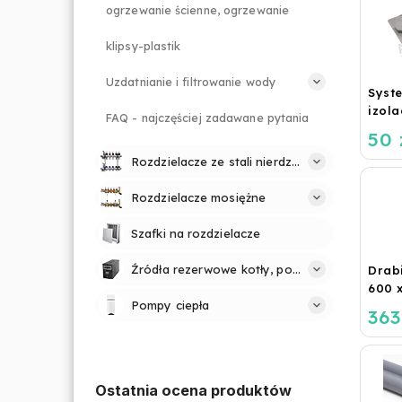
ogrzewanie ścienne, ogrzewanie
klipsy-plastik
Uzdatnianie i filtrowanie wody
Syst
izol
FAQ - najczęściej zadawane pytania
do o
50 
podł
Rozdzielacze ze stali nierdzewnej
(STI
BASI
Rozdzielacze mosiężne
Szafki na rozdzielacze
Źródła rezerwowe kotły, pompy
Drab
600 
Pompy ciepła
363
Ostatnia ocena produktów