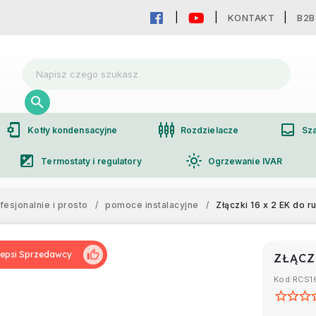
KONTAKT
B2B
phonelink_setup
settings_input_component
inbox
Kotły kondensacyjne
Rozdzielacze
Sza
iso
light_mode
Termostaty i regulatory
Ogrzewanie IVAR
group
Współpraca hurtowa
sjonalnie i prosto
/
pomoce instalacyjne
/
Złączki 16 x 2 EK do 
ZŁĄCZ
Kod:
RCS1