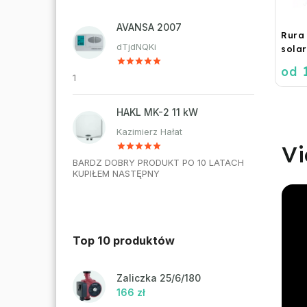
AVANSA 2007
Rura
dTjdNQKi
sola
DN16
1
od
1
HAKL MK-2 11 kW
Kazimierz Hałat
Vi
BARDZ DOBRY PRODUKT PO 10 LATACH
KUPIŁEM NASTĘPNY
Top 10 produktów
Zaliczka 25/6/180
166 zł