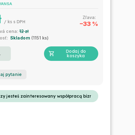
VANSA
ł
/ ks
–33 %
12 zł
Skladom
(1151 ks)
Dodaj do
koszyka
aj pytanie