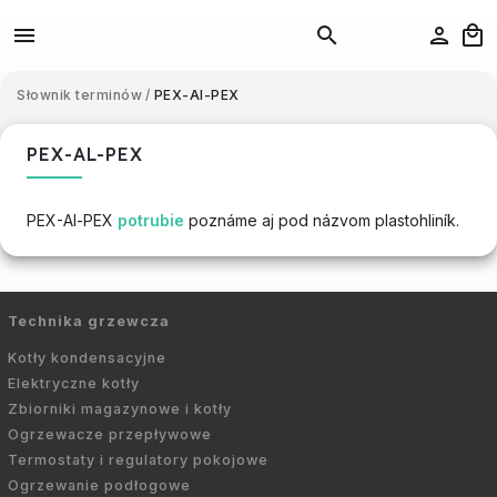
Słownik terminów
/
PEX-Al-PEX
PEX-AL-PEX
PEX-Al-PEX
potrubie
poznáme aj pod názvom plastohliník.
Technika grzewcza
Kotły kondensacyjne
Elektryczne kotły
Zbiorniki magazynowe i kotły
Ogrzewacze przepływowe
Termostaty i regulatory pokojowe
Ogrzewanie podłogowe