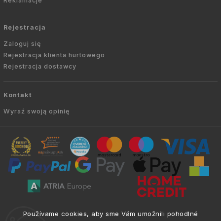
Reklamacje
Rejestracja
Zaloguj się
Rejestracja klienta hurtowego
Rejestracja dostawcy
Kontakt
Wyraź swoją opinię
Copyright © 2010 -
2026
AVIEN.PL
|
. Wszelkie
info@atria.sk
Používame cookies, aby sme Vám umožnili pohodlné