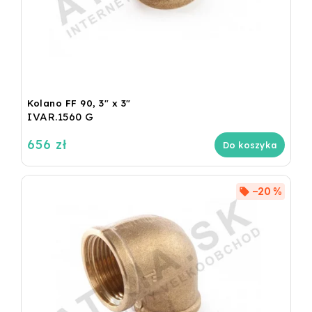
Kolano FF 90, 3" x 3"
IVAR.1560 G
656 zł
Do koszyka
–20 %