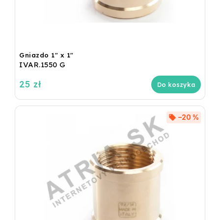
Gniazdo 1" x 1"
IVAR.1550 G
25 zł
Do koszyka
–20 %