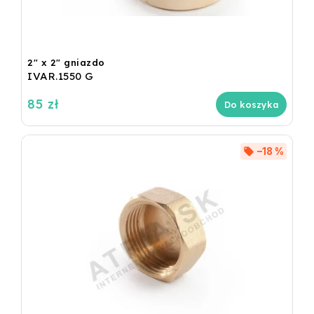
2" x 2" gniazdo
IVAR.1550 G
85 zł
Do koszyka
–18 %