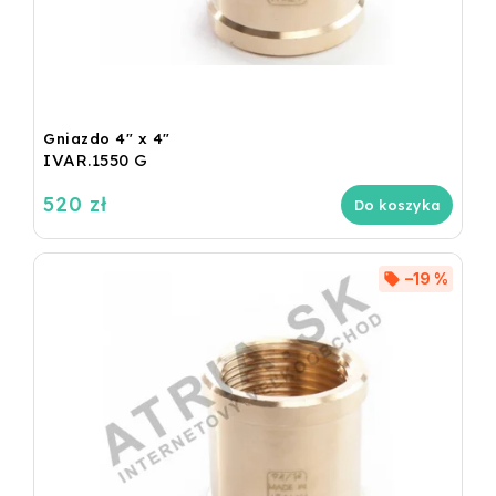
Gniazdo 4" x 4"
IVAR.1550 G
520 zł
Do koszyka
–19 %