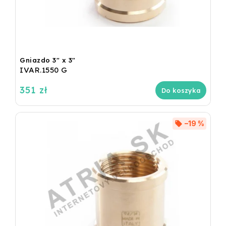
Gniazdo 3" x 3"
IVAR.1550 G
351 zł
Do koszyka
–19 %