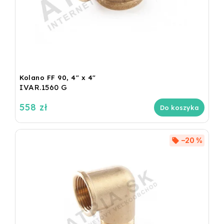
Kolano FF 90, 4" x 4"
IVAR.1560 G
558 zł
Do koszyka
–20 %