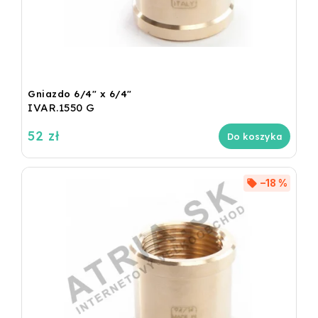
Gniazdo 6/4" x 6/4"
IVAR.1550 G
52 zł
Do koszyka
–18 %