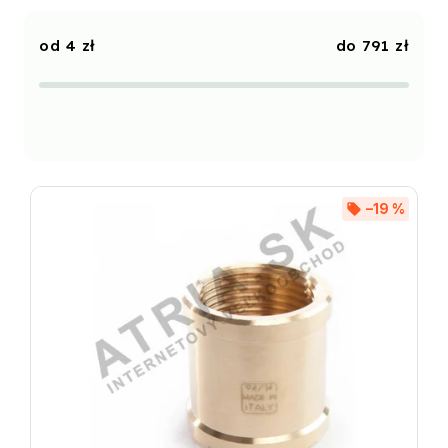
Najdroższe
4
zł
791
zł
Najczęściej sprzedawane
Alfabetycznie
–19 %