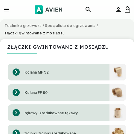
Technika grzewcza
/
Specjalista do ogrzewania
/
złączki gwintowane z mosiądzu
ZŁĄCZKI GWINTOWANE Z MOSIĄDZU
Kolana MF 92
Kolana FF 90
rękawy, zredukowane rękawy
trójniki, trójniki zredukowane