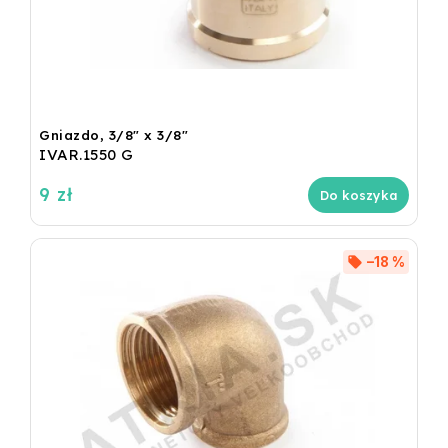
Gniazdo, 3/8" x 3/8"
IVAR.1550 G
9 zł
Do koszyka
–18 %