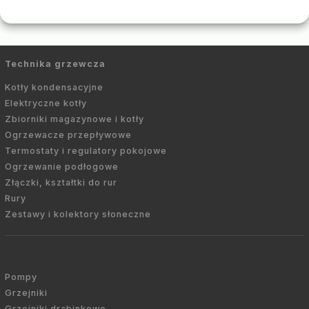
Technika grzewcza
Kotły kondensacyjne
Elektryczne kotły
Zbiorniki magazynowe i kotły
Ogrzewacze przepływowe
Termostaty i regulatory pokojowe
Ogrzewanie podłogowe
Złączki, kształtki do rur
Rury
Zestawy i kolektory słoneczne
Pompy
Grzejniki
Grzejniki drabinkowe