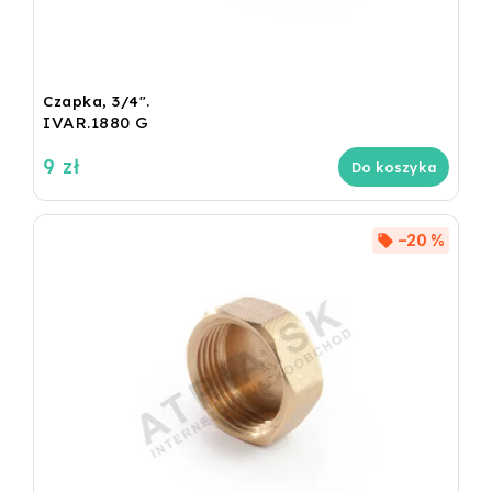
Czapka, 3/4".
IVAR.1880 G
9 zł
Do koszyka
–20 %