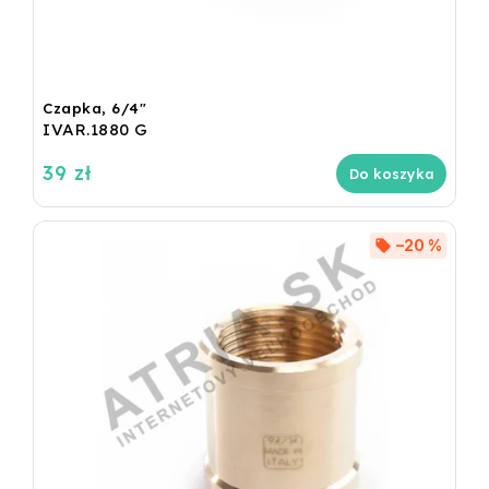
Czapka, 6/4"
IVAR.1880 G
39 zł
Do koszyka
–20 %