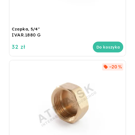
Czapka, 5/4"
IVAR.1880 G
32 zł
Do koszyka
–20 %