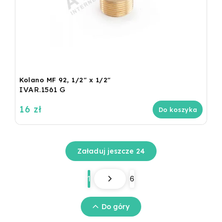
Kolano MF 92, 1/2" x 1/2"
IVAR.1561 G
16 zł
Do koszyka
Załaduj jeszcze 24
1
6
Do góry