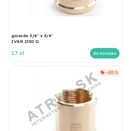
gniazdo 3/4" x 3/4"
IVAR.1550 G
17 zł
Do koszyka
–20 %