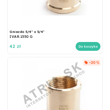
Gniazdo 5/4" x 5/4"
IVAR.1550 G
42 zł
Do koszyka
–20 %