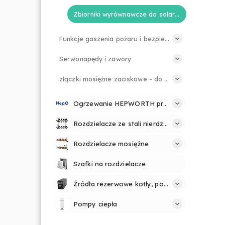
Zbiorniki wyrównawcze do solarium
Funkcje gaszenia pożaru i bezpieczeństwa
Serwonapędy i zawory
złączki mosiężne zaciskowe - do rur PE
Ogrzewanie HEPWORTH profesjonalnie i prosto
Rozdzielacze ze stali nierdzewnej
Rozdzielacze mosiężne
Szafki na rozdzielacze
Źródła rezerwowe kotły, pompy
Pompy ciepła