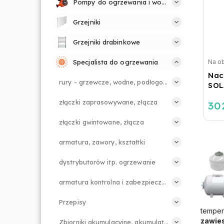
Pompy do ogrzewania i wody
Grzejniki
Grzejniki drabinkowe
Na o
Specjalista do ogrzewania
Nac
rury - grzewcze, wodne, podłogowe.
SOL
złączki zaprasowywane, złącza
30
złączki gwintowane, złącza
armatura, zawory, kształtki
dystrybutorów itp. ogrzewanie
armatura kontrolna i zabezpieczająca
Przepisy
temper
zawie
Zbiorniki akumulacyjne, akumulatory