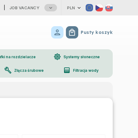
JOB VACANCY
PLN
Pusty koszyk
Koszyk
brightness_high
fki na rozdzielacze
Systemy słoneczne
build
gradient
Złącza śrubowe
Filtracja wody
phone
Kontakt