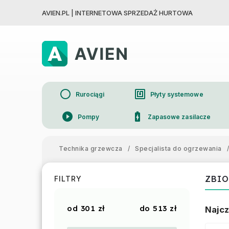
AVIEN.PL | INTERNETOWA SPRZEDAŻ HURTOWA
circle
nfc
Rurociągi
Płyty systemowe
play_circle_filled
battery_charging_full
Pompy
Zapasowe zasilacze
device_thermostat
Grzejniki
Technika grzewcza
/
Specjalista do ogrzewania
/
ZBI
FILTRY
301
zł
513
zł
Najcz