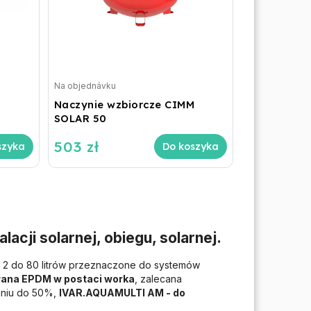
Na objednávku
M
Naczynie wzbiorcze CIMM
SOLAR 50
503 zł
szyka
Do koszyka
acji solarnej, obiegu, solarnej.
d 2 do 80 litrów przeznaczone do systemów
na EPDM w postaci worka
, zalecana
aniu do 50%,
IVAR.AQUAMULTI AM - do