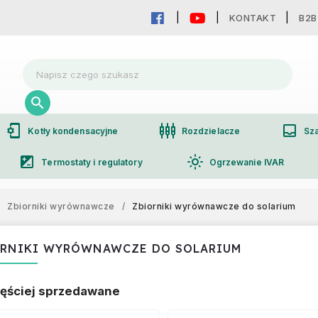
KONTAKT
B2B
phonelink_setup
settings_input_component
inbox
Kotły kondensacyjne
Rozdzielacze
Sza
iso
light_mode
Termostaty i regulatory
Ogrzewanie IVAR
group
Współpraca hurtowa
Zbiorniki wyrównawcze
/
Zbiorniki wyrównawcze do solarium
ORNIKI WYRÓWNAWCZE DO SOLARIUM
ęściej sprzedawane