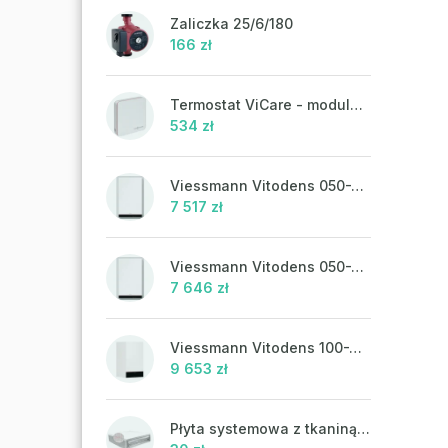
Zaliczka 25/6/180
166 zł
Termostat ViCare - modulacja
534 zł
Viessmann Vitodens 050-W, 19 kW
7 517 zł
Viessmann Vitodens 050-W, 19 kW, ciepła woda użytkowa
7 646 zł
Viessmann Vitodens 100-W, 19 kW
9 653 zł
Płyta systemowa z tkaniną UHP 302FP