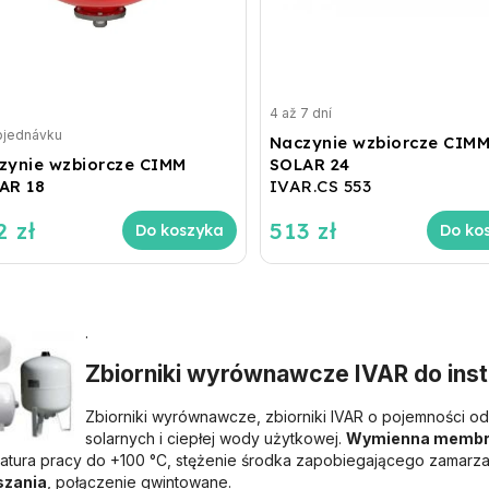
4 až 7 dní
bjednávku
Naczynie wzbiorcze CIM
zynie wzbiorcze CIMM
SOLAR 24
AR 18
IVAR.CS 553
2 zł
513 zł
Do koszyka
Do ko
.
Zbiorniki wyrównawcze IVAR do instal
Zbiorniki wyrównawcze, zbiorniki IVAR o pojemności o
solarnych i ciepłej wody użytkowej.
Wymienna membra
atura pracy do +100 °C, stężenie środka zapobiegającego zamarz
szania
, połączenie gwintowane.