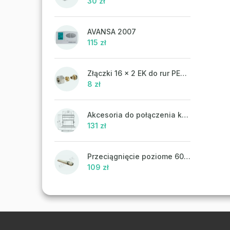
30 zł
AVANSA 2007
115 zł
Złączki 16 x 2 EK do rur PEX-AL-PEX
8 zł
Akcesoria do połączenia koncentrycznego PR43 - ATTACK
131 zł
Przeciągnięcie poziome 60/100 mm
109 zł