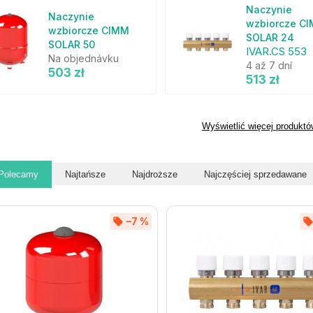
Naczynie
Naczynie
wzbiorcze C
wzbiorcze CIMM
SOLAR 24
SOLAR 50
IVAR.CS 553
Na objednávku
4 až 7 dní
503 zł
513 zł
Wyświetlić więcej produktó
Polecamy
Najtańsze
Najdroższe
Najczęściej sprzedawane
–7 %