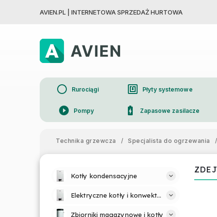
AVIEN.PL | INTERNETOWA SPRZEDAŻ HURTOWA
circle
nfc
Rurociągi
Płyty systemowe
play_circle_filled
battery_charging_full
Pompy
Zapasowe zasilacze
device_thermostat
Grzejniki
Technika grzewcza
/
Specjalista do ogrzewania
/
ZDEJ
Kotły kondensacyjne
Elektryczne kotły i konwektory
Zbiorniki magazynowe i kotły