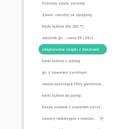
Poziomy zawór zwrotny
Zawór zwrotny ze sprężyną
Korki kuliste dla 150 °C
narożnik gv. - seria 59 i 59/1
zdejmowane czapki z daszkiem
korki kuliste z wanną
gv. z zaworem zwrotnym
samoczyszczące filtry gwintowane
korki kuliste do pomp
kosze ssawne z zaworem zwrotnym
zawory redukcyjne z manometrem