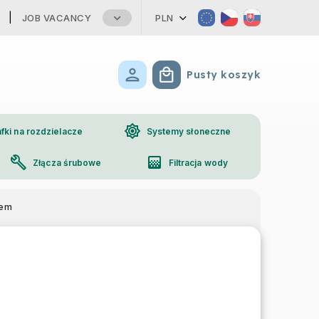
JOB VACANCY
PLN
Pusty koszyk
Koszyk
brightness_high
fki na rozdzielacze
Systemy słoneczne
build
gradient
Złącza śrubowe
Filtracja wody
phone
Kontakt
iem