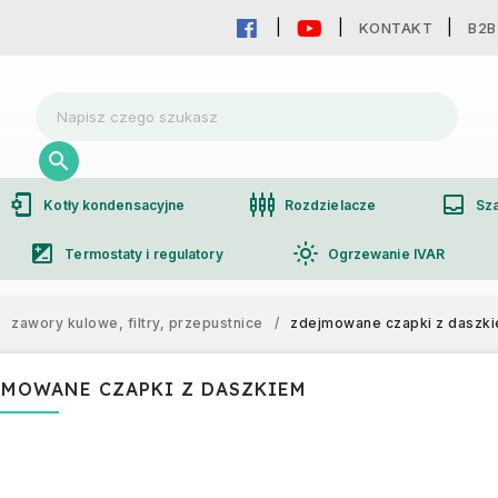
KONTAKT
B2B
phonelink_setup
settings_input_component
inbox
Kotły kondensacyjne
Rozdzielacze
Sza
iso
light_mode
Termostaty i regulatory
Ogrzewanie IVAR
group
Współpraca hurtowa
zawory kulowe, filtry, przepustnice
/
zdejmowane czapki z daszk
MOWANE CZAPKI Z DASZKIEM