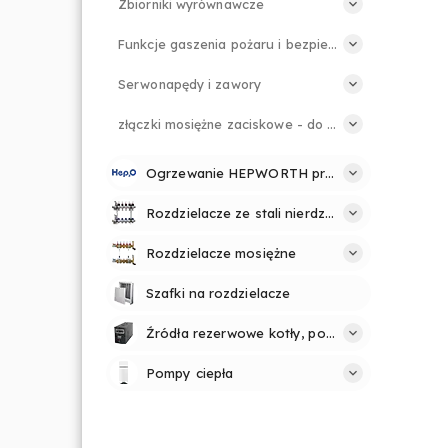
Zbiorniki wyrównawcze
Funkcje gaszenia pożaru i bezpieczeństwa
Serwonapędy i zawory
złączki mosiężne zaciskowe - do rur PE
Ogrzewanie HEPWORTH profesjonalnie i prosto
Rozdzielacze ze stali nierdzewnej
Rozdzielacze mosiężne
Szafki na rozdzielacze
Źródła rezerwowe kotły, pompy
Pompy ciepła