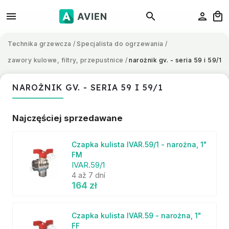
Technika grzewcza
/
Specjalista do ogrzewania
/
zawory kulowe, filtry, przepustnice
/
narożnik gv. - seria 59 i 59/1
NAROŻNIK GV. - SERIA 59 I 59/1
Najczęściej sprzedawane
Czapka kulista IVAR.59/1 - narożna, 1"
FM
IVAR.59/1
4 až 7 dní
164 zł
Czapka kulista IVAR.59 - narożna, 1"
FF