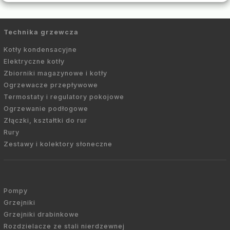
Technika grzewcza
Kotły kondensacyjne
Elektryczne kotły
Zbiorniki magazynowe i kotły
Ogrzewacze przepływowe
Termostaty i regulatory pokojowe
Ogrzewanie podłogowe
Złączki, kształtki do rur
Rury
Zestawy i kolektory słoneczne
Pompy
Grzejniki
Grzejniki drabinkowe
Rozdzielacze ze stali nierdzewnej