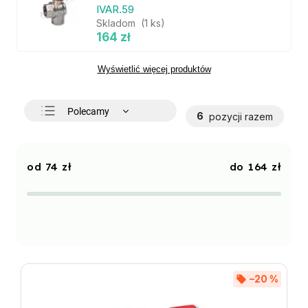
IVAR.59
Skladom
(1 ks)
164 zł
Wyświetlić więcej produktów
Polecamy
6
pozycji razem
Najtańsze
Najdroższe
74
zł
164
zł
Najczęściej sprzedawane
Alfabetycznie
–20 %