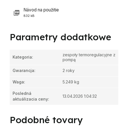
Návod na použitie
832 kB
Parametry dodatkowe
zespoły termoregulacyjne z
Kategoria
:
pompą
Gwarancja
:
2 roky
Waga
:
5.249 kg
Posledná
13.04.2026 1:04:32
aktuálizacia ceny
:
Podobné tovary