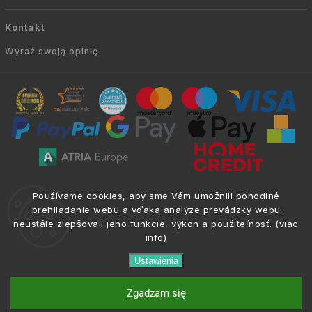
Kontakt
Wyraź swoją opinię
Copyright © 2010 -
2026
AVIEN.PL
|
. Wszelkie
info@atria.sk
Používame cookies, aby sme Vám umožnili pohodlné
prawa zastrzeżone.
prehliadanie webu a vďaka analýze prevádzky webu
neustále zlepšovali jeho funkcie, výkon a použiteľnosť. (
viac
info
)
Ustawienia
phone
email
+421 917 133 662
info@atria.sk
Zgadzam się