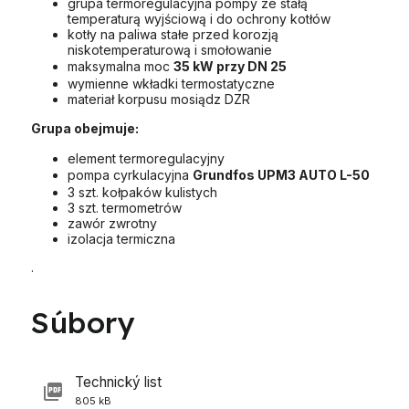
grupa termoregulacyjna pompy ze stałą
temperaturą wyjściową i do ochrony kotłów
kotły na paliwa stałe przed korozją
niskotemperaturową i smołowanie
maksymalna moc
35 kW przy DN 25
wymienne wkładki termostatyczne
materiał korpusu mosiądz DZR
Grupa obejmuje:
element termoregulacyjny
pompa cyrkulacyjna
Grundfos UPM3 AUTO L-50
3 szt. kołpaków kulistych
3 szt. termometrów
zawór zwrotny
izolacja termiczna
.
Súbory
Technický list
805 kB