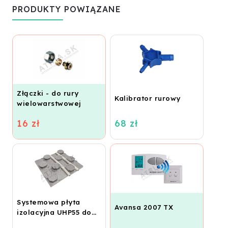
PRODUKTY POWIĄZANE
Złączki - do rury
Kalibrator rurowy
wielowarstwowej
ALPEX, 16 x 2 ALU - EK
16 zł
68 zł
IVAR.TA 4420
Systemowa płyta
Avansa 2007 TX
izolacyjna UHP55 do
ogrzewania