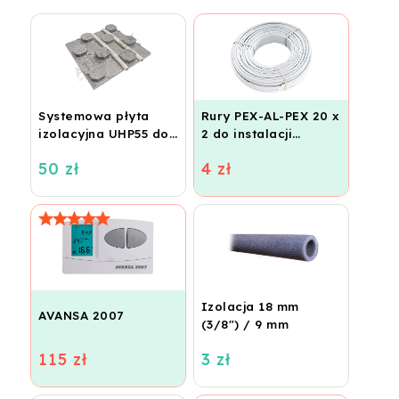
Systemowa płyta
Rury PEX-AL-PEX 20 x
izolacyjna UHP55 do
2 do instalacji
ogrzewania
grzewczych,
50 zł
4 zł
podłogowego
ogrzewania
(STIROTERMAL
podłogowego i
BASIC)
wodnego
Izolacja 18 mm
AVANSA 2007
(3/8") / 9 mm
115 zł
3 zł