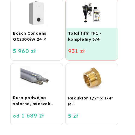
Bosch Condens
Total filtr TF1 -
GC2300iW 24 P
kompletny 3/4
5 960 zł
931 zł
Rura podwójna
Reduktor 1/2" x 1/4"
solarna, mieszek
MF
DN16, 2x16 metrów
1 689 zł
5 zł
od