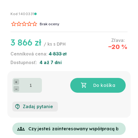
Kod:
1400331
Brak oceny
3 866 zł
/ ks
–20 %
4 833 zł
4 až 7 dní
+
−
Zadaj pytanie
groups