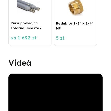
Rura podwójna
Reduktor 1/2" x 1/4"
solarna, mieszek
MF
DN16, 2x16 metrów
1 692 zł
5 zł
od
Videá