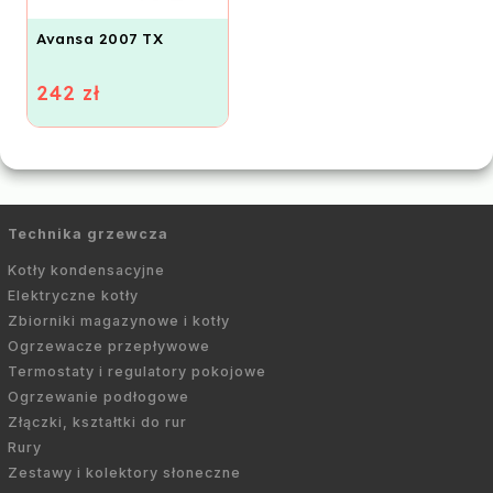
Avansa 2007 TX
242 zł
Technika grzewcza
Kotły kondensacyjne
Elektryczne kotły
Zbiorniki magazynowe i kotły
Ogrzewacze przepływowe
Termostaty i regulatory pokojowe
Ogrzewanie podłogowe
Złączki, kształtki do rur
Rury
Zestawy i kolektory słoneczne