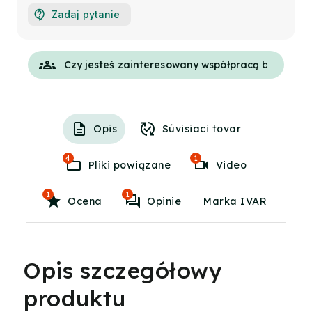
Zadaj pytanie
groups
Opis
Súvisiaci tovar
4
1
Pliki powiązane
Video
1
1
Ocena
Opinie
Marka IVAR
Opis szczegółowy
produktu