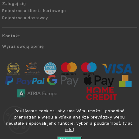
Zaloguj się
Rejestracja klienta hurtowego
Rejestracja dostawcy
Kontakt
Wyraź swoją opinię
Copyright © 2010 -
2026
AVIEN.PL
|
. Wszelkie
info@atria.sk
Používame cookies, aby sme Vám umožnili pohodlné
prawa zastrzeżone.
prehliadanie webu a vďaka analýze prevádzky webu
neustále zlepšovali jeho funkcie, výkon a použiteľnosť. (
viac
info
)