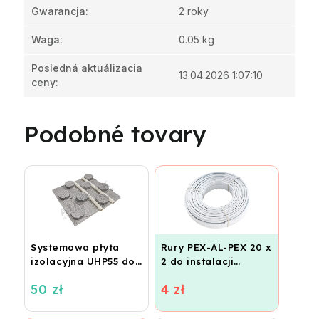
Gwarancja
:
2 roky
Waga
:
0.05 kg
Posledná aktuálizacia
13.04.2026 1:07:10
ceny
:
Podobné tovary
Systemowa płyta
Rury PEX-AL-PEX 20 x
izolacyjna UHP55 do
2 do instalacji
ogrzewania
grzewczych,
50 zł
4 zł
podłogowego
ogrzewania
(STIROTERMAL
podłogowego i
BASIC)
wodnego