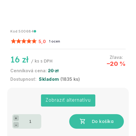
Kod:
500684
5,0
1 ocen
16 zł
/ ks
–20 %
20 zł
Skladom
(1835 ks)
Zobraziť alternatívu
+
−