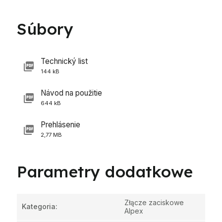
Súbory
Technický list
144 kB
Návod na použitie
644 kB
Prehlásenie
2,77 MB
Parametry dodatkowe
Złącze zaciskowe
Kategoria
:
Alpex