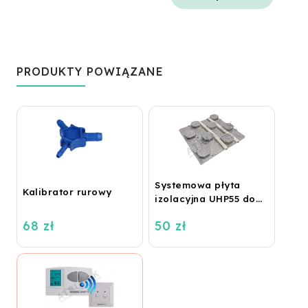
PRODUKTY POWIĄZANE
Systemowa płyta
Kalibrator rurowy
izolacyjna UHP55 do
ogrzewania
68 zł
50 zł
podłogowego
(STIROTERMAL BASIC)