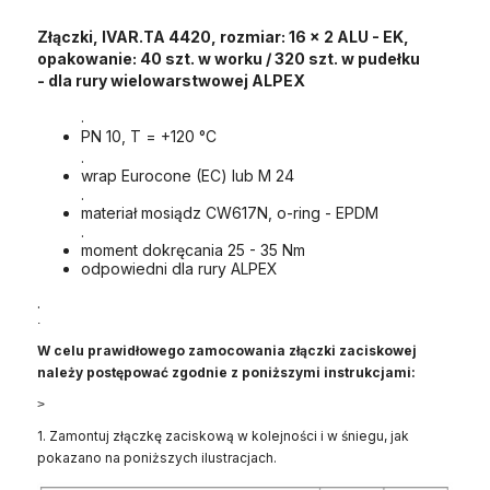
Złączki, IVAR.TA 4420, rozmiar: 16 x 2 ALU - EK,
opakowanie: 40 szt. w worku / 320 szt. w pudełku
- dla rury wielowarstwowej ALPEX
.
PN 10, T = +120 °C
.
wrap Eurocone (EC) lub M 24
.
materiał mosiądz CW617N, o-ring - EPDM
.
moment dokręcania 25 - 35 Nm
odpowiedni dla rury ALPEX
.
.
W celu prawidłowego zamocowania złączki zaciskowej
należy postępować zgodnie z poniższymi instrukcjami:
>
1. Zamontuj złączkę zaciskową w kolejności i w śniegu, jak
pokazano na poniższych ilustracjach.