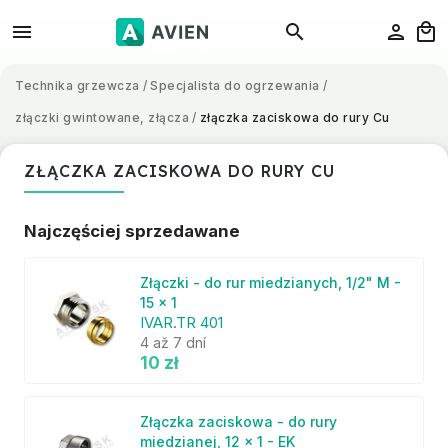
Technika grzewcza
/
Specjalista do ogrzewania
/
złączki gwintowane, złącza
/
złączka zaciskowa do rury Cu
ZŁĄCZKA ZACISKOWA DO RURY CU
Najczęściej sprzedawane
Złączki - do rur miedzianych, 1/2" M -
15 x 1
IVAR.TR 401
4 až 7 dní
10 zł
Złączka zaciskowa - do rury
miedzianej, 12 x 1 - EK