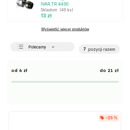
IVAR.TR 4430
Skladom
(46 ks)
13 zł
Wyświetlić więcej produktów
Polecamy
7
pozycji razem
Najtańsze
Najdroższe
6
zł
21
zł
Najczęściej sprzedawane
Alfabetycznie
–25 %