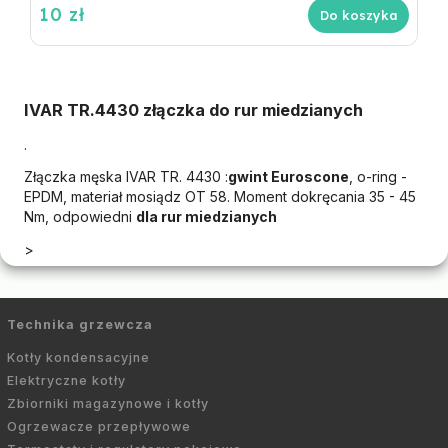
10 zł
Do koszyka
IVAR TR.4430 złączka do rur miedzianych
.
Złączka męska IVAR TR. 4430 :
gwint Euroscone
, o-ring -
EPDM, materiał mosiądz OT 58. Moment dokręcania 35 - 45
Nm, odpowiedni
dla rur miedzianych
>
Technika grzewcza
Kotły kondensacyjne
Elektryczne kotły
Zbiorniki magazynowe i kotły
Ogrzewacze przepływowe