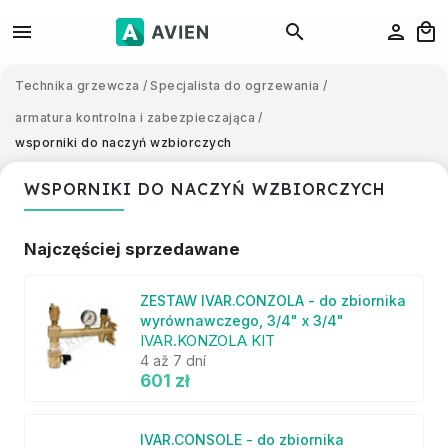
Technika grzewcza
/
Specjalista do ogrzewania
/
armatura kontrolna i zabezpieczająca
/
wsporniki do naczyń wzbiorczych
WSPORNIKI DO NACZYŃ WZBIORCZYCH
Najczęściej sprzedawane
ZESTAW IVAR.CONZOLA - do zbiornika
wyrównawczego, 3/4" x 3/4"
IVAR.KONZOLA KIT
4 až 7 dní
601 zł
IVAR.CONSOLE - do zbiornika