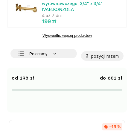
wyrównawczego, 3/4" x 3/4"
IVAR.KONZOLA
4 až 7 dní
199 zł
Wyświetlić więcej produktów
Polecamy
2
pozycji razem
Najtańsze
Najdroższe
198
zł
601
zł
Najczęściej sprzedawane
Alfabetycznie
–19 %