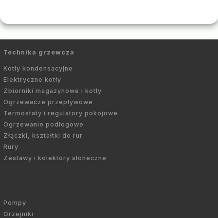
Technika grzewcza
Kotły kondensacyjne
Elektryczne kotły
Zbiorniki magazynowe i kotły
Ogrzewacze przepływowe
Termostaty i regulatory pokojowe
Ogrzewanie podłogowe
Złączki, kształtki do rur
Rury
Zestawy i kolektory słoneczne
Pompy
Grzejniki