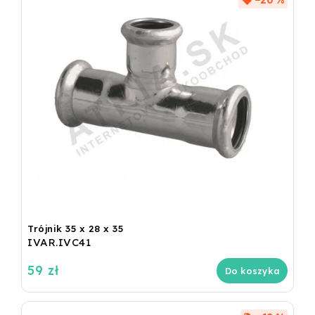
–20 %
Trójnik 35 x 28 x 35
IVAR.IVC41
59 zł
Do koszyka