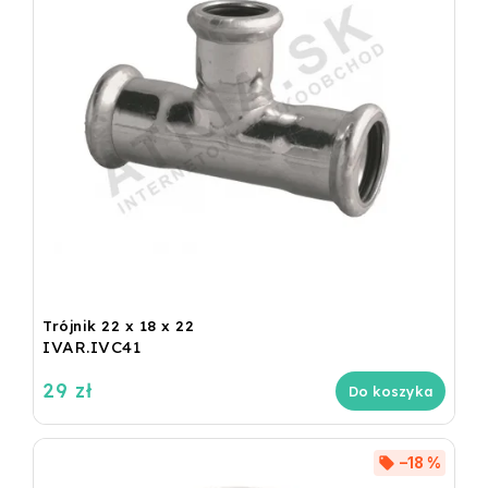
Trójnik 22 x 18 x 22
IVAR.IVC41
29 zł
Do koszyka
–18 %