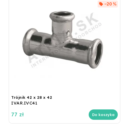
–20 %
Trójnik 42 x 28 x 42
IVAR.IVC41
77 zł
Do koszyka