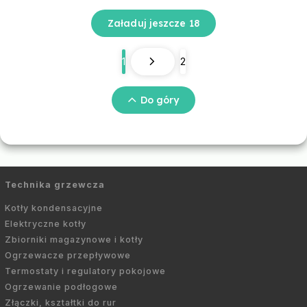
Załaduj jeszcze 18
1
2
Do góry
Technika grzewcza
Kotły kondensacyjne
Elektryczne kotły
Zbiorniki magazynowe i kotły
Ogrzewacze przepływowe
Termostaty i regulatory pokojowe
Ogrzewanie podłogowe
Złączki, kształtki do rur