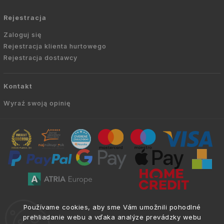
Rejestracja
Zaloguj się
Rejestracja klienta hurtowego
Rejestracja dostawcy
Kontakt
Wyraź swoją opinię
Copyright © 2010 -
2026
AVIEN.PL
|
. Wszelkie
info@atria.sk
Používame cookies, aby sme Vám umožnili pohodlné
prawa zastrzeżone.
prehliadanie webu a vďaka analýze prevádzky webu