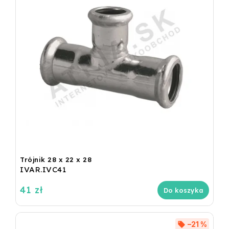
Trójnik 28 x 22 x 28
IVAR.IVC41
41 zł
Do koszyka
–21 %