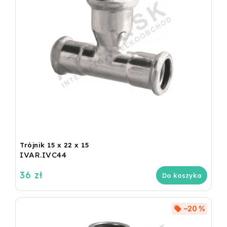
Trójnik 15 x 22 x 15
IVAR.IVC44
36 zł
Do koszyka
–20 %