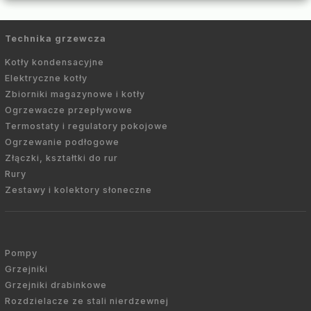
Technika grzewcza
Kotły kondensacyjne
Elektryczne kotły
Zbiorniki magazynowe i kotły
Ogrzewacze przepływowe
Termostaty i regulatory pokojowe
Ogrzewanie podłogowe
Złączki, kształtki do rur
Rury
Zestawy i kolektory słoneczne
Pompy
Grzejniki
Grzejniki drabinkowe
Rozdzielacze ze stali nierdzewnej