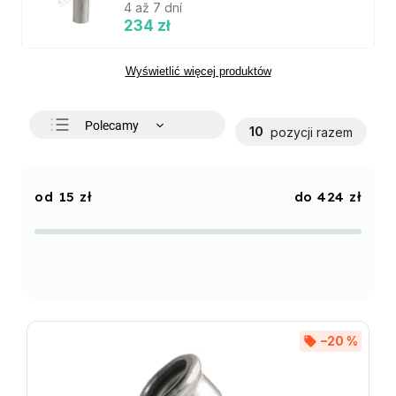
4 až 7 dní
234 zł
Wyświetlić więcej produktów
Polecamy
10
pozycji razem
Najtańsze
Najdroższe
15
zł
424
zł
Najczęściej sprzedawane
Alfabetycznie
–20 %