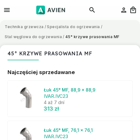
Technika grzewcza
/
Specjalista do ogrzewania
/
Stal węglowa do ogrzewania
/
45° krzywe prasowania MF
45° KRZYWE PRASOWANIA MF
Najczęściej sprzedawane
Łuk 45° MF, 88,9 x 88,9
IVAR.IVC23
4 až 7 dní
313 zł
Łuk 45° MF, 76,1 x 76,1
IVAR.IVC23