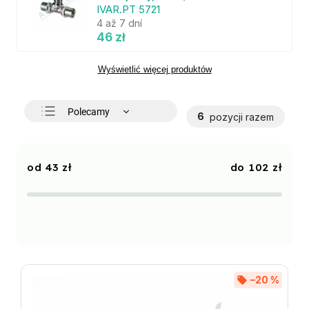
IVAR.PT 5721
4 až 7 dní
46 zł
Wyświetlić więcej produktów
Polecamy
6
pozycji razem
Najtańsze
Najdroższe
43
zł
102
zł
Najczęściej sprzedawane
Alfabetycznie
–20 %