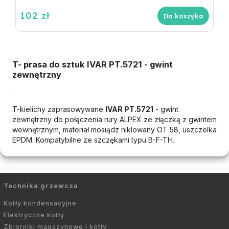
102 zł
Do koszyka
T- prasa do sztuk IVAR PT.5721 - gwint
zewnętrzny
.
T-kielichy zaprasowywane
IVAR PT.5721
- gwint
zewnętrzny do połączenia rury ALPEX ze złączką z gwintem
wewnętrznym, materiał mosiądz niklowany OT 58, uszczelka
EPDM. Kompatybilne ze szczękami typu B-F-TH.
Technika grzewcza
Kotły kondensacyjne
Elektryczne kotły
Zbiorniki magazynowe i kotły