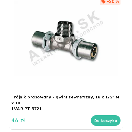
–20 %
Trójnik prasowany - gwint zewnętrzny, 18 x 1/2" M
x 18
IVAR.PT 5721
46 zł
Do koszyka