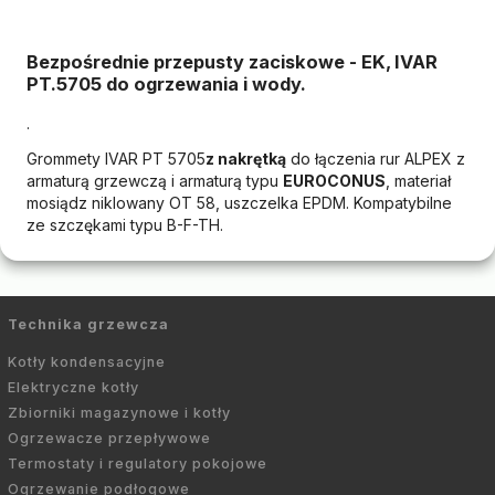
Bezpośrednie przepusty zaciskowe - EK, IVAR
PT.5705 do ogrzewania i wody.
.
Grommety IVAR PT 5705
z nakrętką
do łączenia rur ALPEX z
armaturą grzewczą i armaturą typu
EUROCONUS
, materiał
mosiądz niklowany OT 58, uszczelka EPDM. Kompatybilne
ze szczękami typu B-F-TH.
Technika grzewcza
Kotły kondensacyjne
Elektryczne kotły
Zbiorniki magazynowe i kotły
Ogrzewacze przepływowe
Termostaty i regulatory pokojowe
Ogrzewanie podłogowe