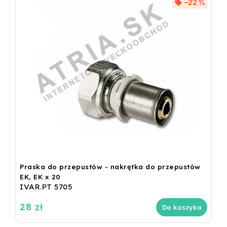
–22 %
Praska do przepustów - nakrętka do przepustów
EK, EK x 20
IVAR.PT 5705
28 zł
Do koszyka