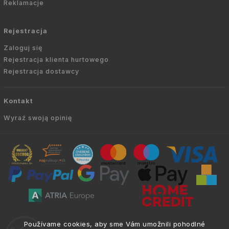
Reklamacje
Rejestracja
Zaloguj się
Rejestracja klienta hurtowego
Rejestracja dostawcy
Kontakt
Wyraź swoją opinię
Copyright © 2010 -
2026
AVIEN.PL
|
. Wszelkie
info@atria.sk
Používame cookies, aby sme Vám umožnili pohodlné