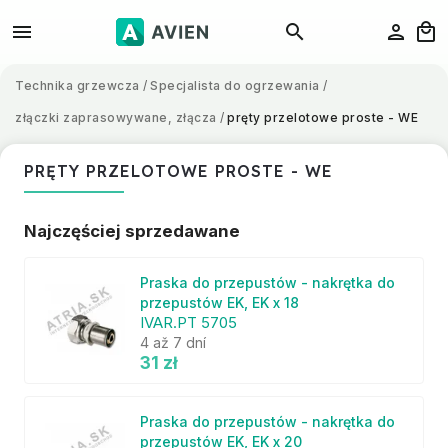
Technika grzewcza
/
Specjalista do ogrzewania
/
złączki zaprasowywane, złącza
/
pręty przelotowe proste - WE
PRĘTY PRZELOTOWE PROSTE - WE
Najczęściej sprzedawane
Praska do przepustów - nakrętka do
przepustów EK, EK x 18
IVAR.PT 5705
4 až 7 dní
31 zł
Praska do przepustów - nakrętka do
przepustów EK, EK x 20