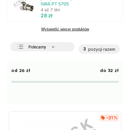
IVAR.PT 5705
4 až 7 dní
28 zł
Wyświetlić więcej produktów
Polecamy
3
pozycji razem
Najtańsze
Najdroższe
26
zł
32
zł
Najczęściej sprzedawane
Alfabetycznie
–21 %