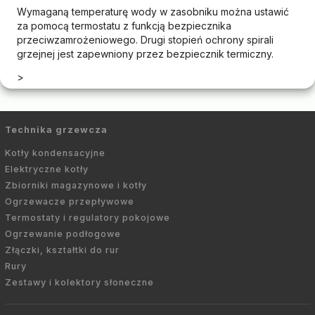
Wymaganą temperaturę wody w zasobniku można ustawić
za pomocą termostatu z funkcją bezpiecznika
przeciwzamrożeniowego. Drugi stopień ochrony spirali
grzejnej jest zapewniony przez bezpiecznik termiczny.
>
Technika grzewcza
Kotły kondensacyjne
Elektryczne kotły
Zbiorniki magazynowe i kotły
Ogrzewacze przepływowe
Termostaty i regulatory pokojowe
Ogrzewanie podłogowe
Złączki, kształtki do rur
Rury
Zestawy i kolektory słoneczne