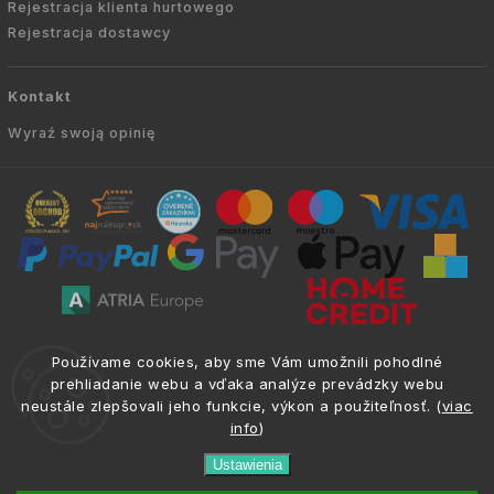
Rejestracja klienta hurtowego
Rejestracja dostawcy
Kontakt
Wyraź swoją opinię
Copyright © 2010 -
2026
AVIEN.PL
|
. Wszelkie
info@atria.sk
Používame cookies, aby sme Vám umožnili pohodlné
prawa zastrzeżone.
prehliadanie webu a vďaka analýze prevádzky webu
neustále zlepšovali jeho funkcie, výkon a použiteľnosť. (
viac
info
)
Ustawienia