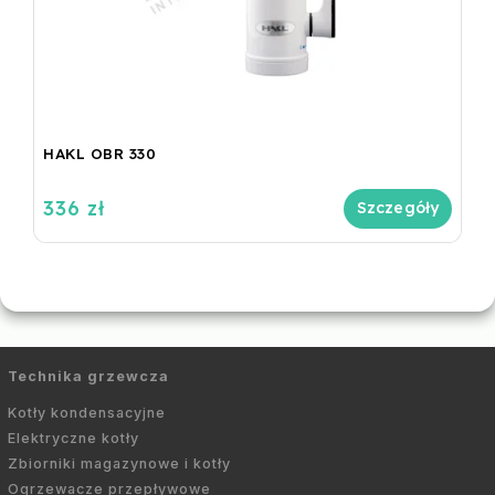
HAKL OBR 330
336 zł
Szczegóły
Technika grzewcza
Kotły kondensacyjne
Elektryczne kotły
Zbiorniki magazynowe i kotły
Ogrzewacze przepływowe