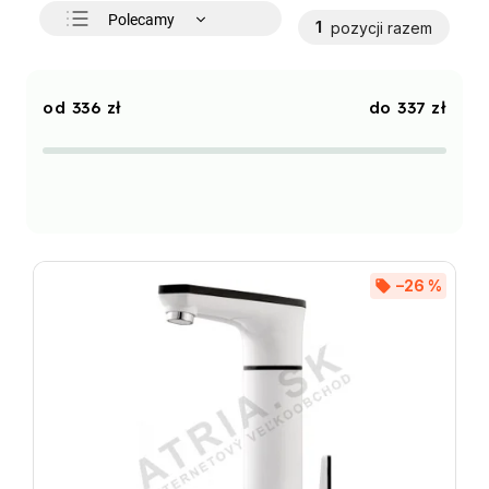
Polecamy
1
pozycji razem
Najtańsze
Najdroższe
336
zł
337
zł
Najczęściej sprzedawane
Alfabetycznie
–26 %