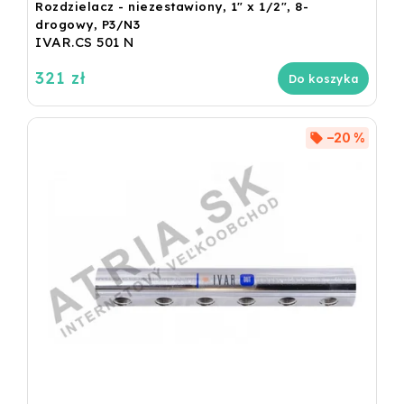
Rozdzielacz - niezestawiony, 1" x 1/2", 8-
drogowy, P3/N3
IVAR.CS 501 N
321 zł
Do koszyka
–20 %