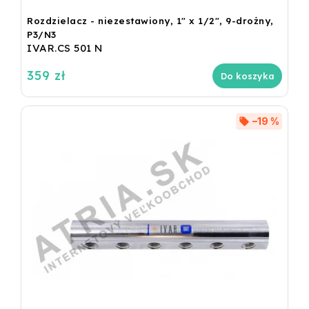
Rozdzielacz - niezestawiony, 1" x 1/2", 9-drożny,
P3/N3
IVAR.CS 501 N
359 zł
Do koszyka
–19 %