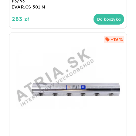
P3/N3
IVAR.CS 501 N
283 zł
Do koszyka
–19 %