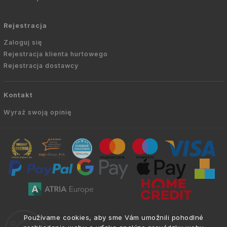
Rejestracja
Zaloguj się
Rejestracja klienta hurtowego
Rejestracja dostawcy
Kontakt
Wyraź swoją opinię
Copyright © 2010 -
2026
AVIEN.PL
|
. Wszelkie
info@atria.sk
Používame cookies, aby sme Vám umožnili pohodlné
prawa zastrzeżone.