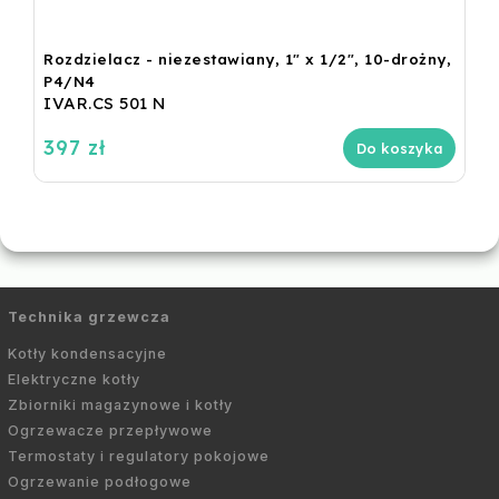
Rozdzielacz - niezestawiany, 1" x 1/2", 10-drożny,
P4/N4
IVAR.CS 501 N
397 zł
Do koszyka
Technika grzewcza
Kotły kondensacyjne
Elektryczne kotły
Zbiorniki magazynowe i kotły
Ogrzewacze przepływowe
Termostaty i regulatory pokojowe
Ogrzewanie podłogowe