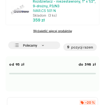
Rozdzielacz - niezestawiony, 1" x 1/2",
9-drożny, P3/N3
IVAR.CS 501 N
Skladom
(3 ks)
359 zł
Wyświetlić więcej produktów
Polecamy
9
pozycji razem
Najtańsze
Najdroższe
95
zł
398
zł
Najczęściej sprzedawane
Alfabetycznie
–20 %