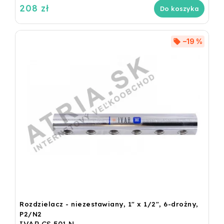
208 zł
Do koszyka
–19 %
Rozdzielacz - niezestawiany, 1" x 1/2", 6-drożny,
P2/N2
IVAR.CS 501 N