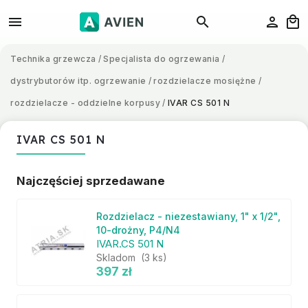
Technika grzewcza
/
Specjalista do ogrzewania
/
dystrybutorów itp. ogrzewanie
/
rozdzielacze mosiężne
/
rozdzielacze - oddzielne korpusy
/
IVAR CS 501 N
IVAR CS 501 N
Najczęściej sprzedawane
Rozdzielacz - niezestawiany, 1" x 1/2",
10-drożny, P4/N4
IVAR.CS 501 N
Skladom
(3 ks)
397 zł