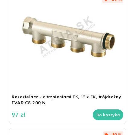
Rozdzielacz - z trzpieniami EK, 1" x EK, trójdrożny
IVAR.CS 200 N
97 zł
Do koszyka
–19 %