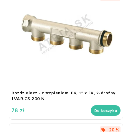
Rozdzielacz - z trzpieniami EK, 1" x EK, 2-drożny
IVAR.CS 200 N
78 zł
Do koszyka
–20 %