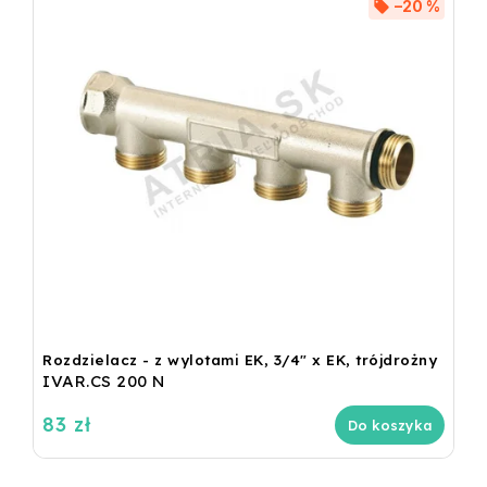
–20 %
Rozdzielacz - z wylotami EK, 3/4" x EK, trójdrożny
IVAR.CS 200 N
83 zł
Do koszyka