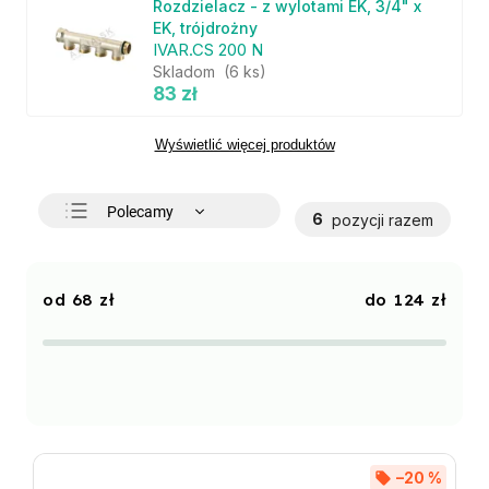
Rozdzielacz - z wylotami EK, 3/4" x
EK, trójdrożny
IVAR.CS 200 N
Skladom
(6 ks)
83 zł
Wyświetlić więcej produktów
Polecamy
6
pozycji razem
Najtańsze
Najdroższe
68
zł
124
zł
Najczęściej sprzedawane
Alfabetycznie
–20 %