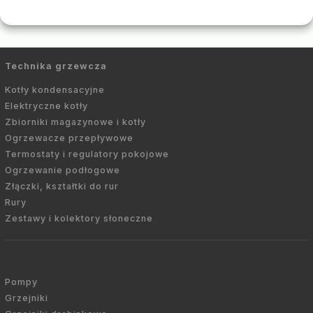
Technika grzewcza
Kotły kondensacyjne
Elektryczne kotły
Zbiorniki magazynowe i kotły
Ogrzewacze przepływowe
Termostaty i regulatory pokojowe
Ogrzewanie podłogowe
Złączki, kształtki do rur
Rury
Zestawy i kolektory słoneczne
Pompy
Grzejniki