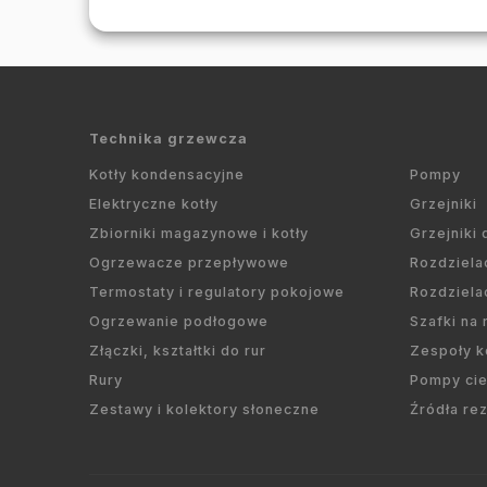
Technika grzewcza
Kotły kondensacyjne
Pompy
Elektryczne kotły
Grzejniki
Zbiorniki magazynowe i kotły
Grzejniki
Ogrzewacze przepływowe
Rozdziela
Termostaty i regulatory pokojowe
Rozdziela
Ogrzewanie podłogowe
Szafki na
Złączki, kształtki do rur
Zespoły k
Rury
Pompy cie
Zestawy i kolektory słoneczne
Źródła r