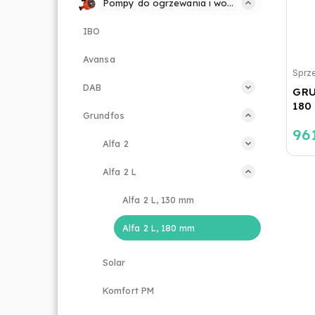
Pompy do ogrzewania i wody
IBO
Avansa
Sprz
DAB
GRU
180
Grundfos
961
Alfa 2
Alfa 2 L
Alfa 2 L, 130 mm
Alfa 2 L, 180 mm
Solar
Komfort PM