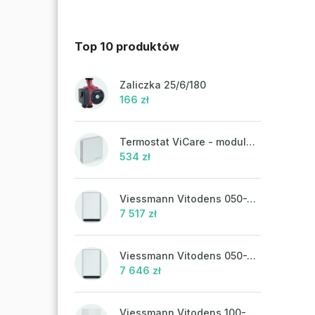
Top 10 produktów
Zaliczka 25/6/180
166 zł
Termostat ViCare - modulacja
534 zł
Viessmann Vitodens 050-W, 19 kW
7 517 zł
Viessmann Vitodens 050-W, 19 kW, ciepła woda użytkowa
7 646 zł
Viessmann Vitodens 100-W, 19 kW