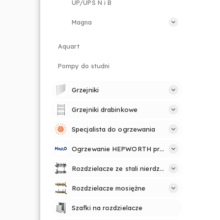
UP/UPS N i B
Magna
Aquart
Pompy do studni
Grzejniki
Grzejniki drabinkowe
Specjalista do ogrzewania
Ogrzewanie HEPWORTH profesjonalnie i prosto
Rozdzielacze ze stali nierdzewnej
Rozdzielacze mosiężne
Szafki na rozdzielacze