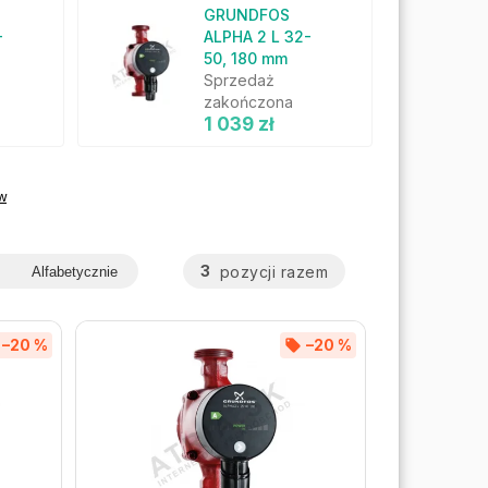
GRUNDFOS
-
ALPHA 2 L 32-
50, 180 mm
Sprzedaż
zakończona
1 039 zł
w
3
pozycji razem
Alfabetycznie
–20 %
–20 %