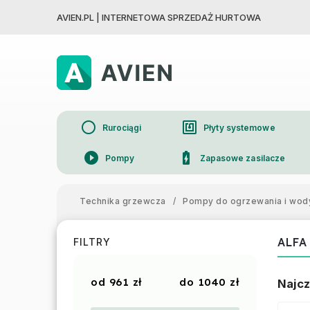
AVIEN.PL | INTERNETOWA SPRZEDAŻ HURTOWA
circle
nfc
Rurociągi
Płyty systemowe
play_circle_filled
battery_charging_full
Pompy
Zapasowe zasilacze
device_thermostat
Grzejniki
Technika grzewcza
/
Pompy do ogrzewania i wod
ALFA
FILTRY
961
zł
1040
zł
Najcz