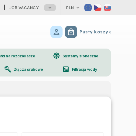
JOB VACANCY
PLN
Pusty koszyk
Koszyk
brightness_high
fki na rozdzielacze
Systemy słoneczne
build
gradient
Złącza śrubowe
Filtracja wody
phone
Kontakt