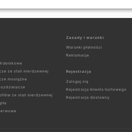
Zasady i warunki
Warunki płatności
Reklamacje
 drabinkowe
cze ze stali nierdzewnej
Rejestracja
cze mosiężne
Zaloguj się
 rozdzielacze
Rejestracja klienta hurtowego
otłów ze stali nierdzewnej
Rejestracja dostawcy
pła
ezerwowe