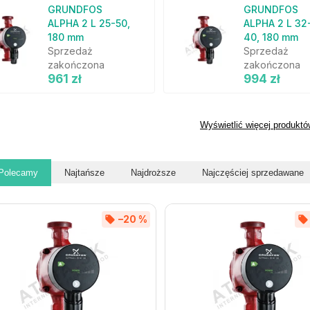
GRUNDFOS
GRUNDFOS
ALPHA 2 L 25-50,
ALPHA 2 L 32
180 mm
40, 180 mm
Sprzedaż
Sprzedaż
zakończona
zakończona
961 zł
994 zł
Wyświetlić więcej produktó
Polecamy
Najtańsze
Najdroższe
Najczęściej sprzedawane
–20 %