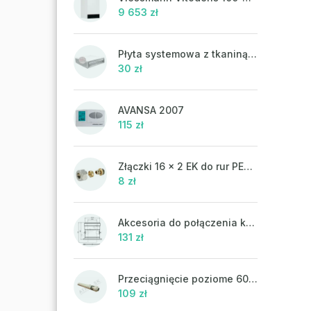
9 653 zł
Płyta systemowa z tkaniną UHP 302FP
30 zł
AVANSA 2007
115 zł
Złączki 16 x 2 EK do rur PEX-AL-PEX
8 zł
Akcesoria do połączenia koncentrycznego PR43 - ATTACK
131 zł
Przeciągnięcie poziome 60/100 mm
109 zł