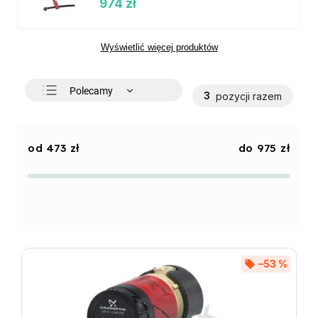
974 zł
Wyświetlić więcej produktów
Polecamy
3
pozycji razem
Najtańsze
Najdroższe
473
zł
975
zł
Najczęściej sprzedawane
Alfabetycznie
–53 %