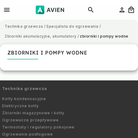
Technika grzewcza
/
Specjalista do ogrzewania
/
Zbiorniki akumulacyjne, akumulatory
/
zbiorniki i pompy wodne
ZBIORNIKI I POMPY WODNE
Technika grzewcza
Kotły kondensacyjne
Elektryczne kotły
Zbiorniki magazynowe i kotły
Ogrzewacze przepływowe
Termostaty i regulatory pokojowe
Ogrzewanie podłogowe