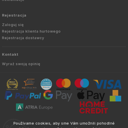
Rejestracja
Zaloguj się
Rejestracja klienta hurtowego
Rejestracja dostawcy
Kontakt
Wyraź swoją opinię
Copyright © 2010 -
2026
AVIEN.PL
|
. Wszelkie
info@atria.sk
Používame cookies, aby sme Vám umožnili pohodlné