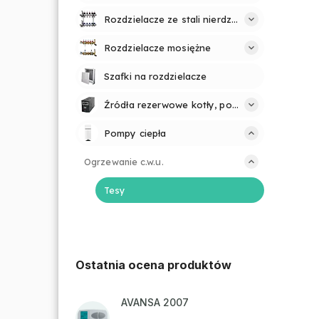
Rozdzielacze ze stali nierdzewnej
Rozdzielacze mosiężne
Szafki na rozdzielacze
Źródła rezerwowe kotły, pompy
Pompy ciepła
Ogrzewanie c.w.u.
Tesy
Ostatnia ocena produktów
AVANSA 2007