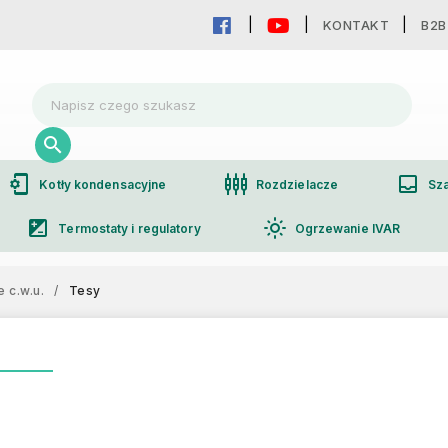
KONTAKT
B2B
phonelink_setup
settings_input_component
inbox
Kotły kondensacyjne
Rozdzielacze
Sza
iso
light_mode
Termostaty i regulatory
Ogrzewanie IVAR
group
Współpraca hurtowa
 c.w.u.
/
Tesy