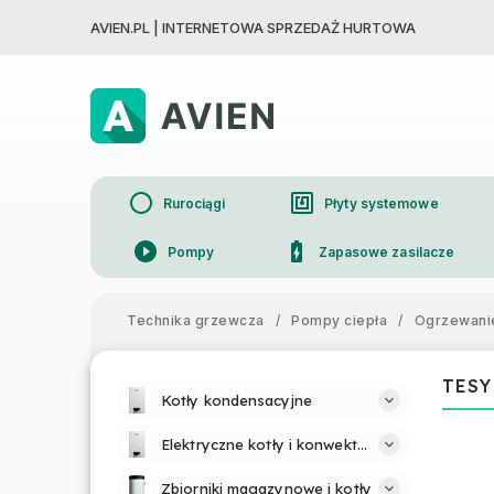
AVIEN.PL | INTERNETOWA SPRZEDAŻ HURTOWA
circle
nfc
Rurociągi
Płyty systemowe
play_circle_filled
battery_charging_full
Pompy
Zapasowe zasilacze
device_thermostat
Grzejniki
Technika grzewcza
/
Pompy ciepła
/
Ogrzewanie
TESY
Kotły kondensacyjne
Elektryczne kotły i konwektory
Zbiorniki magazynowe i kotły