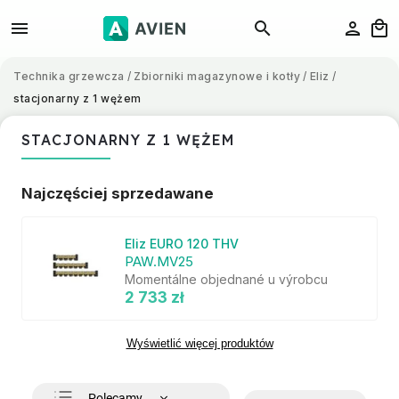
Technika grzewcza
/
Zbiorniki magazynowe i kotły
/
Eliz
/
stacjonarny z 1 wężem
STACJONARNY Z 1 WĘŻEM
Najczęściej sprzedawane
Eliz EURO 120 THV
PAW.MV25
Momentálne objednané u výrobcu
2 733 zł
Wyświetlić więcej produktów
Polecamy