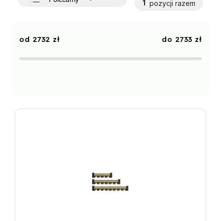
1
pozycji razem
Najtańsze
Najdroższe
2732
zł
2733
zł
Najczęściej sprzedawane
Alfabetycznie