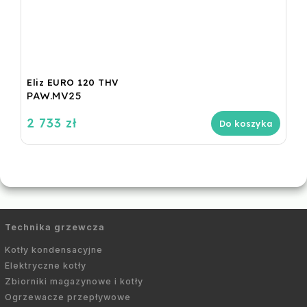
Eliz EURO 120 THV
PAW.MV25
2 733 zł
Do koszyka
Technika grzewcza
Kotły kondensacyjne
Elektryczne kotły
Zbiorniki magazynowe i kotły
Ogrzewacze przepływowe