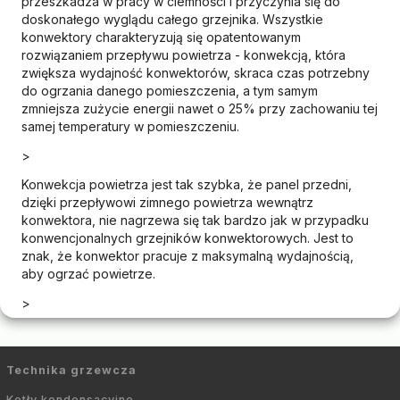
przeszkadza w pracy w ciemności i przyczynia się do
doskonałego wyglądu całego grzejnika. Wszystkie
konwektory charakteryzują się opatentowanym
rozwiązaniem przepływu powietrza - konwekcją, która
zwiększa wydajność konwektorów, skraca czas potrzebny
do ogrzania danego pomieszczenia, a tym samym
zmniejsza zużycie energii nawet o 25% przy zachowaniu tej
samej temperatury w pomieszczeniu.
>
Konwekcja powietrza jest tak szybka, że panel przedni,
dzięki przepływowi zimnego powietrza wewnątrz
konwektora, nie nagrzewa się tak bardzo jak w przypadku
konwencjonalnych grzejników konwektorowych. Jest to
znak, że konwektor pracuje z maksymalną wydajnością,
aby ogrzać powietrze.
>
Technika grzewcza
Kotły kondensacyjne