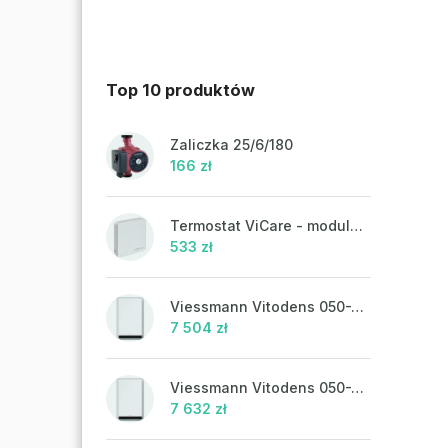
Top 10 produktów
Zaliczka 25/6/180
166 zł
Termostat ViCare - modulacja
533 zł
Viessmann Vitodens 050-W, 19 kW
7 504 zł
Viessmann Vitodens 050-W, 19 kW, ciepła woda użytkowa
7 632 zł