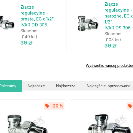
Złącze
Złącze
regulacyjne -
regulacyjne -
narożne, EC x
proste, EC x 1/2".
1/2".
IVAR.DD 305
IVAR.DS 306
Skladom
Skladom
(149 ks)
(103 ks)
39 zł
39 zł
Wyświetlić więcej produktó
Polecamy
Najtańsze
Najdroższe
Najczęściej sprzedawane
–20 %