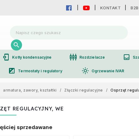
KONTAKT
B2B
phonelink_setup
settings_input_component
inbox
Kotły kondensacyjne
Rozdzielacze
Sza
iso
light_mode
Termostaty i regulatory
Ogrzewanie IVAR
group
Współpraca hurtowa
armatura, zawory, kształtki
/
Złączki regulacyjne
/
Osprzęt regul
ZĘT REGULACYJNY, WE
ęściej sprzedawane