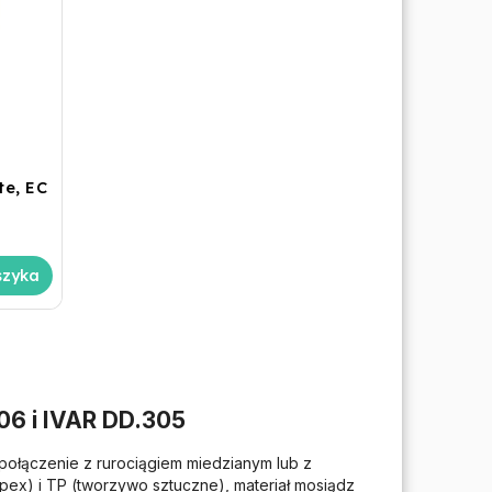
te, EC
szyka
06 i IVAR DD.305
połączenie z rurociągiem miedzianym lub z
ex) i TP (tworzywo sztuczne), materiał mosiądz