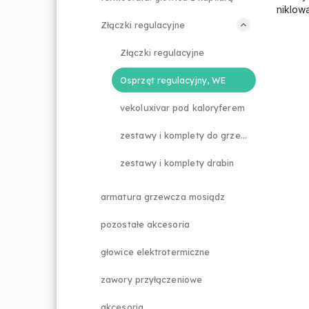
niklow
Złączki regulacyjne
Złączki regulacyjne
Osprzęt regulacyjny, WE
vekoluxivar pod kaloryferem
zestawy i komplety do grzejników
zestawy i komplety drabin
armatura grzewcza mosiądz
pozostałe akcesoria
głowice elektrotermiczne
zawory przyłączeniowe
akcesoria