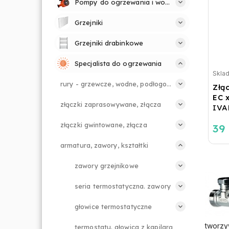
Pompy do ogrzewania i wody
Grzejniki
Grzejniki drabinkowe
Specjalista do ogrzewania
Skla
rury - grzewcze, wodne, podłogowe.
Złą
EC x
złączki zaprasowywane, złącza
IVA
złączki gwintowane, złącza
39 
armatura, zawory, kształtki
zawory grzejnikowe
seria termostatyczna. zawory
głowice termostatyczne
tworzy
termostatu. głowica z kapilarą