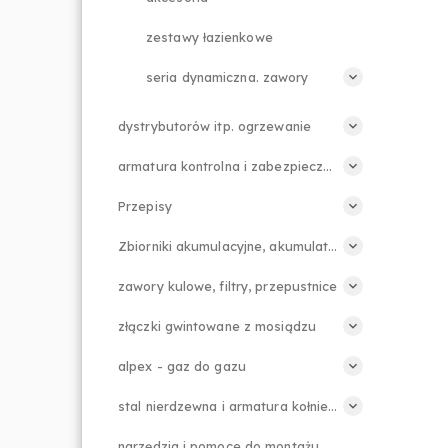
zestawy łazienkowe
seria dynamiczna. zawory
dystrybutorów itp. ogrzewanie
armatura kontrolna i zabezpieczająca
Przepisy
Zbiorniki akumulacyjne, akumulatory
zawory kulowe, filtry, przepustnice
złączki gwintowane z mosiądzu
alpex - gaz do gazu
stal nierdzewna i armatura kołnierzowa
narzędzia i pomoce do montażu