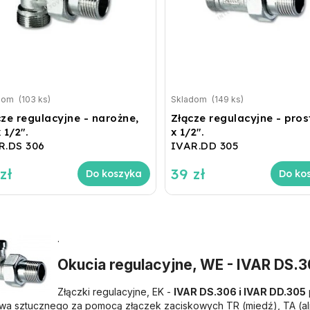
dom
(103 ks)
Skladom
(149 ks)
cze regulacyjne - narożne,
Złącze regulacyjne - pros
 1/2".
x 1/2".
R.DS 306
IVAR.DD 305
zł
39 zł
Do koszyka
Do ko
.
Okucia regulacyjne, WE - IVAR DS.3
Złączki regulacyjne, EK -
IVAR DS.306 i IVAR DD.305
wa sztucznego za pomocą złączek zaciskowych TR (miedź), TA (alp