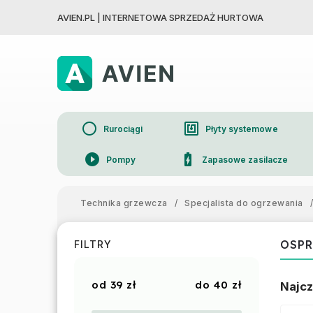
AVIEN.PL | INTERNETOWA SPRZEDAŻ HURTOWA
circle
nfc
Rurociągi
Płyty systemowe
play_circle_filled
battery_charging_full
Pompy
Zapasowe zasilacze
device_thermostat
Grzejniki
Technika grzewcza
/
Specjalista do ogrzewania
/
OSPR
FILTRY
39
zł
40
zł
Najcz