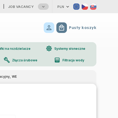
JOB VACANCY
PLN
Pusty koszyk
Koszyk
brightness_high
fki na rozdzielacze
Systemy słoneczne
build
gradient
Złącza śrubowe
Filtracja wody
phone
Kontakt
acyjny, WE