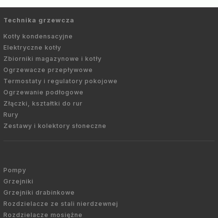
Technika grzewcza
Kotły kondensacyjne
Elektryczne kotły
Zbiorniki magazynowe i kotły
Ogrzewacze przepływowe
Termostaty i regulatory pokojowe
Ogrzewanie podłogowe
Złączki, kształtki do rur
Rury
Zestawy i kolektory słoneczne
Pompy
Grzejniki
Grzejniki drabinkowe
Rozdzielacze ze stali nierdzewnej
Rozdzielacze mosiężne