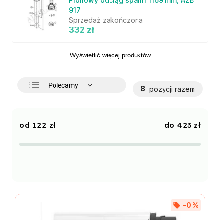
Pionowy odciąg spalin 1169 mm, AZB
917
Sprzedaż zakończona
332 zł
Wyświetlić więcej produktów
Polecamy
8
pozycji razem
Najtańsze
Najdroższe
122
zł
423
zł
Najczęściej sprzedawane
Alfabetycznie
–0 %