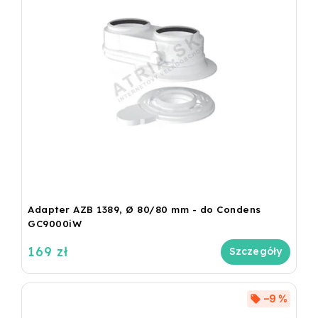
Adapter AZB 1389, Ø 80/80 mm - do Condens
GC9000iW
169 zł
Szczegóły
–9 %