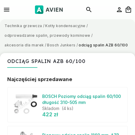
Technika grzewcza
/
Kotły kondensacyjne
/
odprowadzanie spalin, przewody kominowe
/
akcesoria dla marek
/
Bosch Junkers
/
odciąg spalin AZB 60/100
ODCIĄG SPALIN AZB 60/100
Najczęściej sprzedawane
BOSCH Poziomy odciąg spalin 60/100
długość 310-505 mm
Skladom
(4 ks)
422 zł