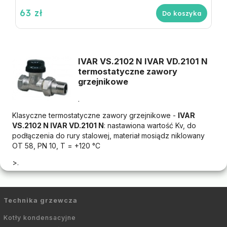
63 zł
Do koszyka
IVAR VS.2102 N IVAR VD.2101 N
termostatyczne zawory
grzejnikowe
.
Klasyczne termostatyczne zawory grzejnikowe -
IVAR
VS.2102 N IVAR VD.2101 N
: nastawiona wartość Kv, do
podłączenia do rury stalowej, materiał mosiądz niklowany
OT 58, PN 10, T = +120 °C
>.
Technika grzewcza
Kotły kondensacyjne