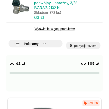
podwójny - narożny, 3/8"
IVAR.VS 2102 N
Skladom
(73 ks)
63 zł
Wyświetlić więcej produktów
Polecamy
5
pozycji razem
Najtańsze
Najdroższe
62
zł
108
zł
Najczęściej sprzedawane
Alfabetycznie
–20 %