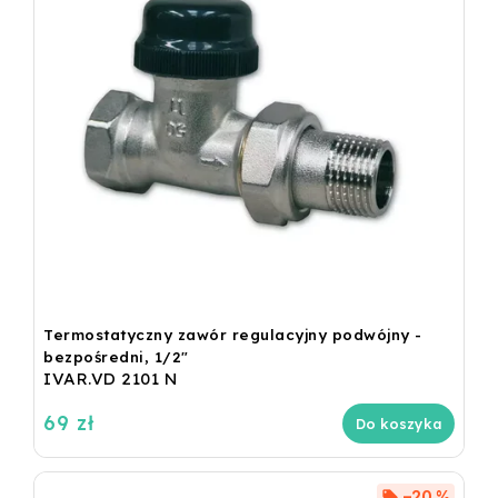
Termostatyczny zawór regulacyjny podwójny -
bezpośredni, 1/2"
IVAR.VD 2101 N
69 zł
Do koszyka
–20 %