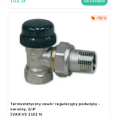
102 zł
Do koszyka
–19 %
Termostatyczny zawór regulacyjny podwójny -
narożny, 3/8"
IVAR.VS 2102 N