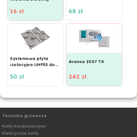
ALPEX, 16 x 2 ALU - EK
16 zł
68 zł
IVAR.TA 4420
Systemowa płyta
Avansa 2007 TX
izolacyjna UHP55 do
ogrzewania
50 zł
242 zł
podłogowego
(STIROTERMAL BASIC)
Technika grzewcza
Kotły kondensacyjne
Elektryczne kotły