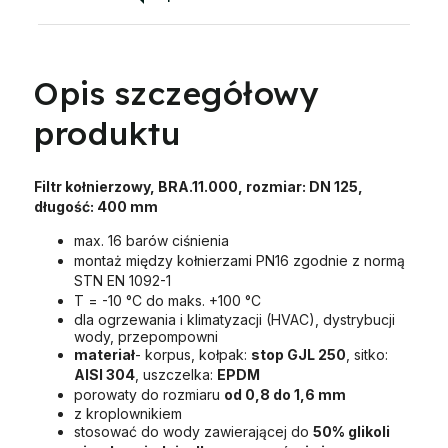
Opis szczegółowy
produktu
Filtr kołnierzowy, BRA.11.000, rozmiar: DN 125,
długość: 400 mm
max. 16 barów ciśnienia
montaż między kołnierzami PN16 zgodnie z normą
STN EN 1092-1
T = -10 °C do maks. +100 °C
dla ogrzewania i klimatyzacji (HVAC), dystrybucji
wody, przepompowni
materiał
- korpus, kołpak:
stop GJL 250
, sitko:
AISI 304
, uszczelka:
EPDM
porowaty do rozmiaru
od 0,8 do 1,6 mm
z kroplownikiem
stosować do wody zawierającej do
50% glikoli