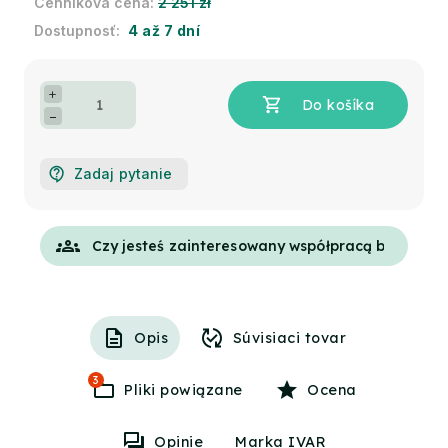
2 251 zł
4 až 7 dní
+
−
Zadaj pytanie
groups
Opis
Súvisiaci tovar
3
Pliki powiązane
Ocena
Opinie
Marka IVAR