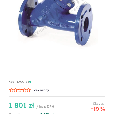
Kod:
11000125
Brak oceny
1 801 zł
/ ks
–19 %