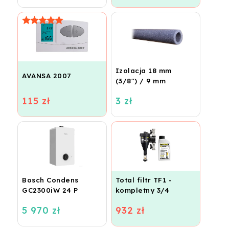
(STIROTERMAL
podłogowego i
BASIC)
wodnego
Izolacja 18 mm
AVANSA 2007
(3/8") / 9 mm
115 zł
3 zł
Bosch Condens
Total filtr TF1 -
GC2300iW 24 P
kompletny 3/4
5 970 zł
932 zł