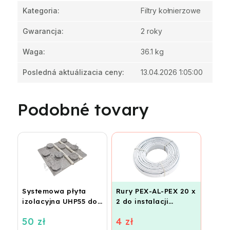
Kategoria
:
Filtry kołnierzowe
Gwarancja
:
2 roky
Waga
:
36.1 kg
Posledná aktuálizacia ceny
:
13.04.2026 1:05:00
Podobné tovary
Systemowa płyta
Rury PEX-AL-PEX 20 x
izolacyjna UHP55 do
2 do instalacji
ogrzewania
grzewczych,
50 zł
4 zł
podłogowego
ogrzewania