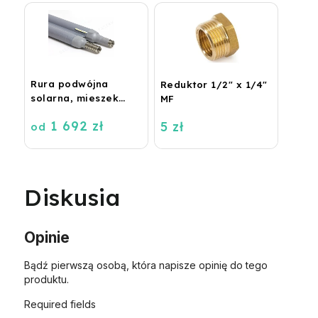
Rura podwójna
Reduktor 1/2" x 1/4"
solarna, mieszek
MF
DN16, 2x16 metrów
1 692 zł
5 zł
od
Diskusia
Opinie
Bądź pierwszą osobą, która napisze opinię do tego
produktu.
Required fields