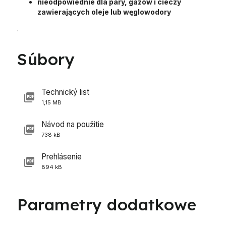
nieodpowiednie dla pary, gazów i cieczy
zawierających oleje lub węglowodory
.
Súbory
Technický list
1,15 MB
Návod na použitie
738 kB
Prehlásenie
894 kB
Parametry dodatkowe