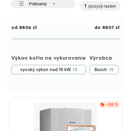
Polecamy
1
pozycji razem
Najtańsze
Najdroższe
8806
zł
8807
zł
Najczęściej sprzedawane
Alfabetycznie
Výkon kotla na vykurovanie
Výrobca
vysoký výkon nad 16 kW
Bosch
1
1
–26 %