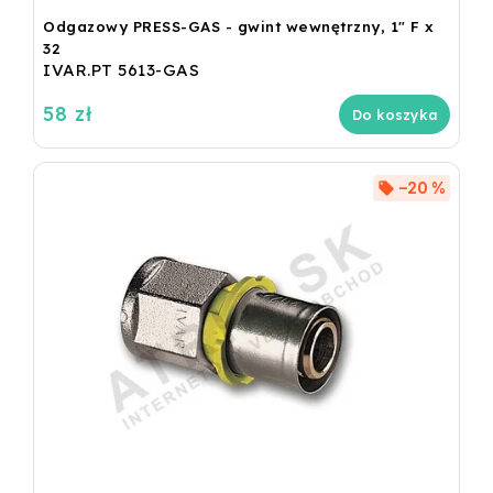
Odgazowy PRESS-GAS - gwint wewnętrzny, 1" F x
32
IVAR.PT 5613-GAS
58 zł
Do koszyka
–20 %