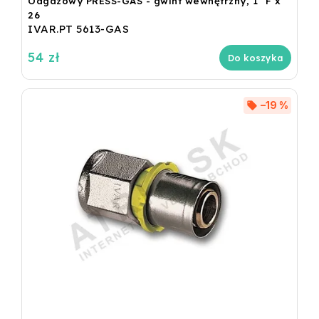
Odgazowy PRESS-GAS - gwint wewnętrzny, 1" F x
26
IVAR.PT 5613-GAS
54 zł
Do koszyka
–19 %