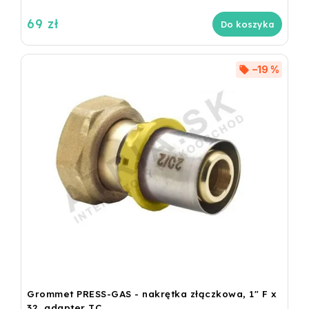
69 zł
Do koszyka
–19 %
Grommet PRESS-GAS - nakrętka złączkowa, 1" F x
32, adapter TC