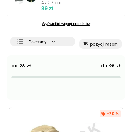
4 až 7 dní
39 zł
Wyświetlić więcej produktów
Polecamy
15
pozycji razem
Najtańsze
Najdroższe
28
zł
98
zł
Najczęściej sprzedawane
Alfabetycznie
–20 %