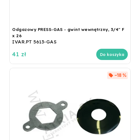
Odgazowy PRESS-GAS - gwint wewnętrzny, 3/4" F
x 26
IVAR.PT 5613-GAS
41 zł
Do koszyka
–18 %