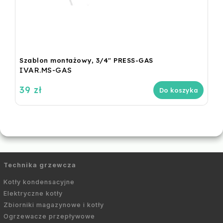
Szablon montażowy, 3/4" PRESS-GAS
IVAR.MS-GAS
39 zł
Do koszyka
Technika grzewcza
Kotły kondensacyjne
Elektryczne kotły
Zbiorniki magazynowe i kotły
Ogrzewacze przepływowe