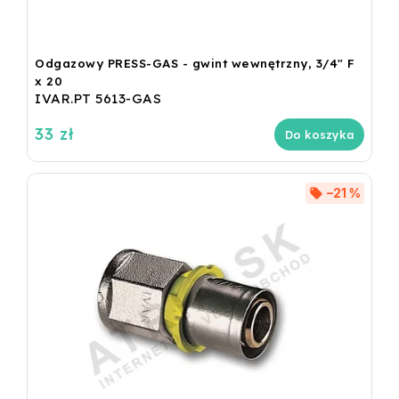
Odgazowy PRESS-GAS - gwint wewnętrzny, 3/4" F
x 20
IVAR.PT 5613-GAS
33 zł
Do koszyka
–21 %