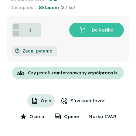
Skladom
(37 ks)
+
−
Zadaj pytanie
groups
Opis
Súvisiaci tovar
Ocena
Opinie
Marka IVAR