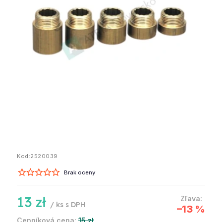
Kod:
2520039
Brak oceny
13 zł
/ ks
–13 %
15 zł