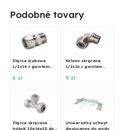
Podobné tovary
Złącze śrubowe
Kolano skręcane
1/2x16 z gwintem
1/2x16 z gwintem
zewnętrznym
zewnętrznym
6 zł
9 zł
Złącze skręcane
Uniwersalny uchwyt
trójnik 20x16x20 do
dwuścienny do wody