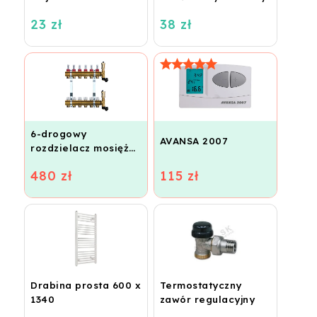
tworzyw sztucznych i
23 zł
38 zł
aluminium
6-drogowy
AVANSA 2007
rozdzielacz mosiężny
do ogrzewania
480 zł
115 zł
podłogowego
Drabina prosta 600 x
Termostatyczny
1340
zawór regulacyjny
podwójny - narożny,