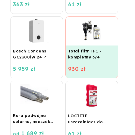
363 zł
61 zł
1/2" x EK
IVAR.VS 2106 N
Bosch Condens
Total filtr TF1 -
GC2300iW 24 P
kompletny 3/4
5 959 zł
930 zł
Rura podwójna
LOCTITE
solarna, mieszek
uszczelniacz do
DN16, 2x16 metrów
gwintów 55 - 160 m,
1 689 zł
61 zł
od
rolka