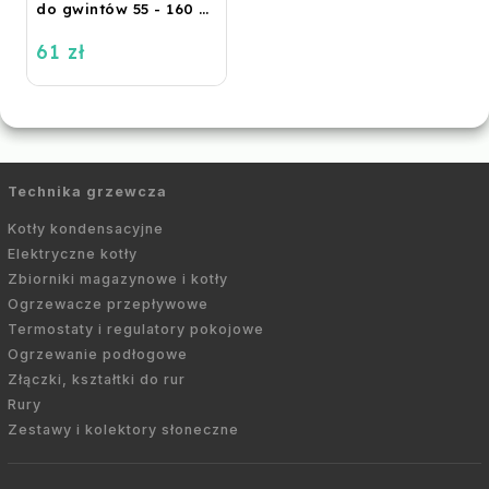
do gwintów 55 - 160 m,
rolka
61 zł
Technika grzewcza
Kotły kondensacyjne
Elektryczne kotły
Zbiorniki magazynowe i kotły
Ogrzewacze przepływowe
Termostaty i regulatory pokojowe
Ogrzewanie podłogowe
Złączki, kształtki do rur
Rury
Zestawy i kolektory słoneczne