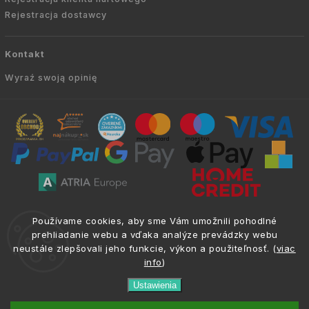
Rejestracja dostawcy
Kontakt
Wyraź swoją opinię
Copyright © 2010 -
2026
AVIEN.PL
|
. Wszelkie
info@atria.sk
Používame cookies, aby sme Vám umožnili pohodlné
prawa zastrzeżone.
prehliadanie webu a vďaka analýze prevádzky webu
neustále zlepšovali jeho funkcie, výkon a použiteľnosť. (
viac
info
)
Ustawienia