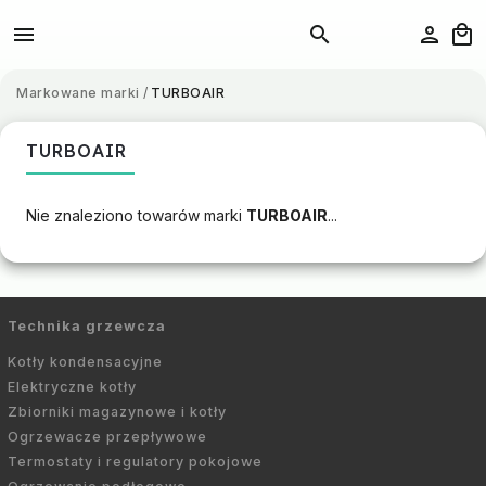
Markowane marki
/
TURBOAIR
TURBOAIR
Nie znaleziono towarów marki
TURBOAIR
...
Technika grzewcza
Kotły kondensacyjne
Elektryczne kotły
Zbiorniki magazynowe i kotły
Ogrzewacze przepływowe
Termostaty i regulatory pokojowe