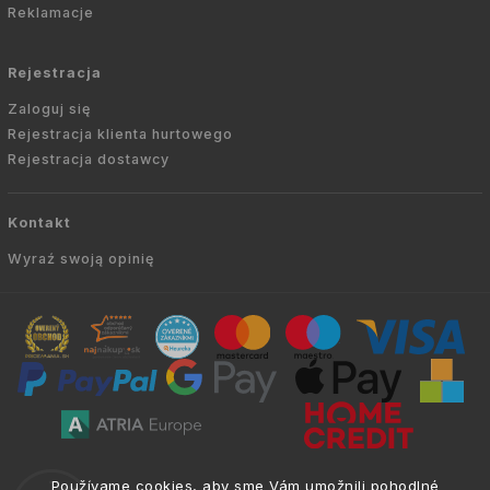
Reklamacje
Rejestracja
Zaloguj się
Rejestracja klienta hurtowego
Rejestracja dostawcy
Kontakt
Wyraź swoją opinię
Copyright © 2010 -
2026
AVIEN.PL
|
. Wszelkie
info@atria.sk
Používame cookies, aby sme Vám umožnili pohodlné