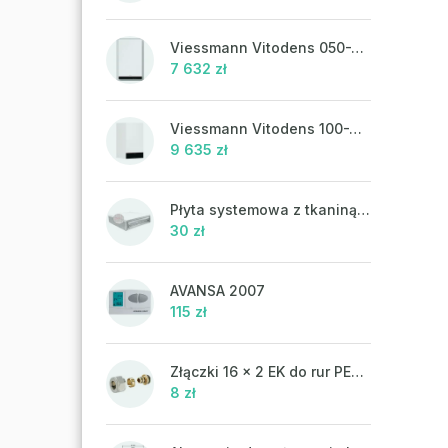
Viessmann Vitodens 050-W, 19 kW, ciepła woda użytkowa
7 632 zł
Viessmann Vitodens 100-W, 19 kW
9 635 zł
Płyta systemowa z tkaniną UHP 302FP
30 zł
AVANSA 2007
115 zł
Złączki 16 x 2 EK do rur PEX-AL-PEX
8 zł