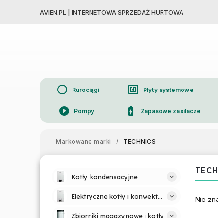
AVIEN.PL | INTERNETOWA SPRZEDAŻ HURTOWA
circle
nfc
Rurociągi
Płyty systemowe
play_circle_filled
battery_charging_full
Pompy
Zapasowe zasilacze
device_thermostat
Grzejniki
Markowane marki
/
TECHNICS
TECH
Kotły kondensacyjne
Elektryczne kotły i konwektory
Nie zn
Zbiorniki magazynowe i kotły