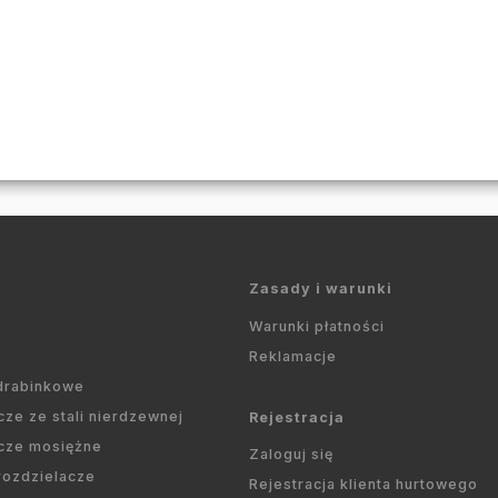
Zasady i warunki
Warunki płatności
Reklamacje
 drabinkowe
cze ze stali nierdzewnej
Rejestracja
cze mosiężne
Zaloguj się
 rozdzielacze
Rejestracja klienta hurtowego