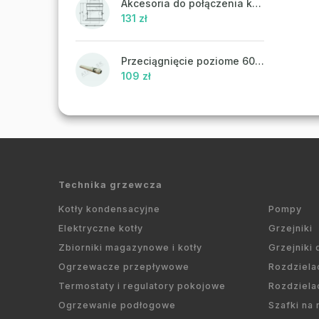
Akcesoria do połączenia koncentrycznego PR43 - ATTACK
131 zł
Przeciągnięcie poziome 60/100 mm
109 zł
Technika grzewcza
Kotły kondensacyjne
Pompy
Elektryczne kotły
Grzejniki
Zbiorniki magazynowe i kotły
Grzejniki
Ogrzewacze przepływowe
Rozdziela
Termostaty i regulatory pokojowe
Rozdziela
Ogrzewanie podłogowe
Szafki na