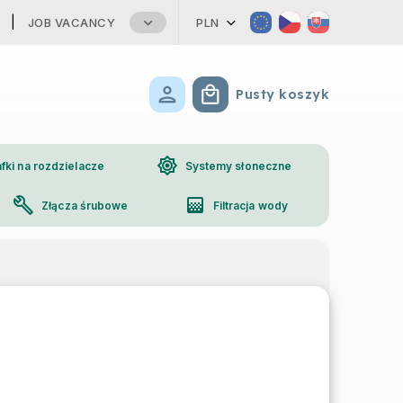
JOB VACANCY
PLN
Pusty koszyk
Koszyk
brightness_high
fki na rozdzielacze
Systemy słoneczne
build
gradient
Złącza śrubowe
Filtracja wody
phone
Kontakt