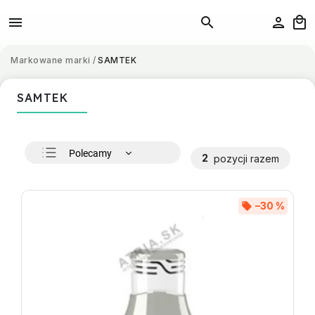
Markowane marki
/
SAMTEK
SAMTEK
Polecamy
2
pozycji razem
Najtańsze
Najdroższe
–30 %
Najczęściej sprzedawane
Alfabetycznie