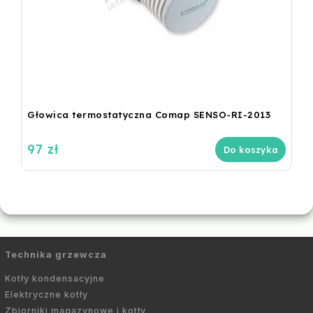
Głowica termostatyczna Comap SENSO-RI-2013
97 zł
Do koszyka
Technika grzewcza
Kotły kondensacyjne
Elektryczne kotły
Zbiorniki magazynowe i kotły