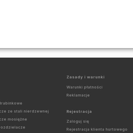
Zasady i warunki
Warunki płatności
Reklamacje
 drabinkowe
cze ze stali nierdzewnej
Rejestracja
cze mosiężne
Zaloguj się
 rozdzielacze
Rejestracja klienta hurtowego