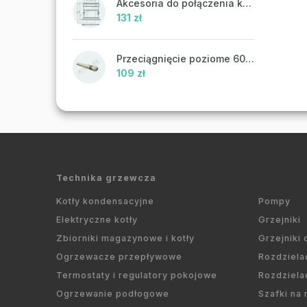
Akcesoria do połączenia koncentrycznego PR43 - ATTACK
131 zł
Przeciągnięcie poziome 60/100 mm
109 zł
Technika grzewcza
Kotły kondensacyjne
Pompy
Elektryczne kotły
Grzejniki
Zbiorniki magazynowe i kotły
Grzejniki
Ogrzewacze przepływowe
Rozdziela
Termostaty i regulatory pokojowe
Rozdziela
Ogrzewanie podłogowe
Szafki na