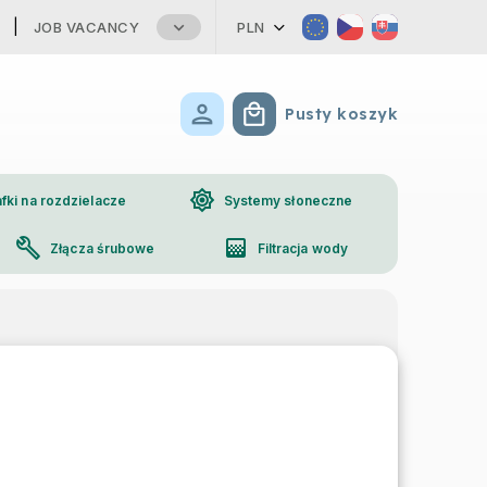
JOB VACANCY
PLN
Pusty koszyk
Koszyk
brightness_high
fki na rozdzielacze
Systemy słoneczne
build
gradient
Złącza śrubowe
Filtracja wody
phone
Kontakt