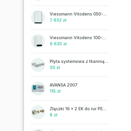
Viessmann Vitodens 050-W, 19 kW, ciepła woda użytkowa
7 632 zł
Viessmann Vitodens 100-W, 19 kW
9 635 zł
Płyta systemowa z tkaniną UHP 302FP
30 zł
AVANSA 2007
115 zł
Złączki 16 x 2 EK do rur PEX-AL-PEX
8 zł