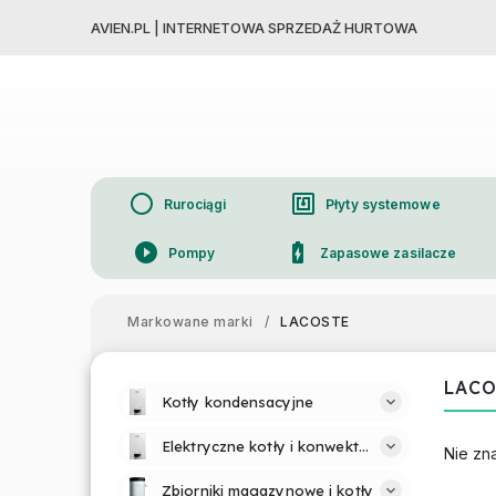
AVIEN.PL | INTERNETOWA SPRZEDAŻ HURTOWA
circle
nfc
Rurociągi
Płyty systemowe
play_circle_filled
battery_charging_full
Pompy
Zapasowe zasilacze
device_thermostat
Grzejniki
Markowane marki
/
LACOSTE
LACO
Kotły kondensacyjne
Elektryczne kotły i konwektory
Nie zn
Zbiorniki magazynowe i kotły