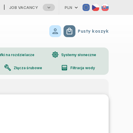
JOB VACANCY
PLN
Pusty koszyk
Koszyk
brightness_high
fki na rozdzielacze
Systemy słoneczne
build
gradient
Złącza śrubowe
Filtracja wody
phone
Kontakt