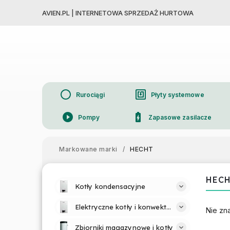
AVIEN.PL | INTERNETOWA SPRZEDAŻ HURTOWA
circle
nfc
Rurociągi
Płyty systemowe
play_circle_filled
battery_charging_full
Pompy
Zapasowe zasilacze
device_thermostat
Grzejniki
Markowane marki
/
HECHT
HEC
Kotły kondensacyjne
Elektryczne kotły i konwektory
Nie zn
Zbiorniki magazynowe i kotły