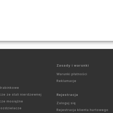
Zasady i warunki
Warunki płatności
Reklamacje
 drabinkowe
cze ze stali nierdzewnej
Rejestracja
cze mosiężne
Zaloguj się
 rozdzielacze
Rejestracja klienta hurtowego