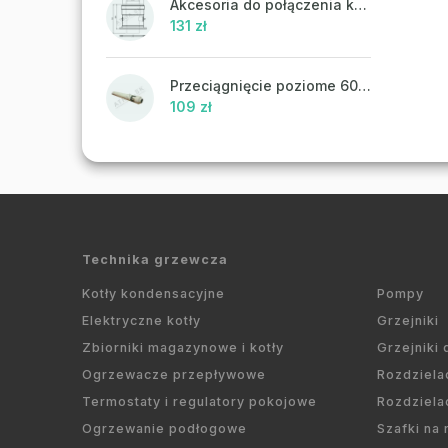
Akcesoria do połączenia koncentrycznego PR43 - ATTACK
131 zł
Przeciągnięcie poziome 60/100 mm
109 zł
Technika grzewcza
Kotły kondensacyjne
Pompy
Elektryczne kotły
Grzejniki
Zbiorniki magazynowe i kotły
Grzejniki
Ogrzewacze przepływowe
Rozdziela
Termostaty i regulatory pokojowe
Rozdziela
Ogrzewanie podłogowe
Szafki na