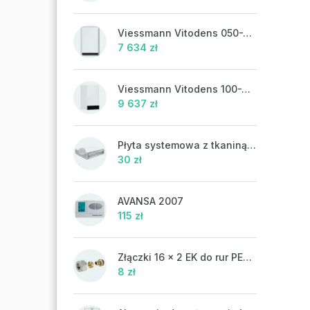
Viessmann Vitodens 050-W, 19 kW, ciepła woda użytkowa
7 634 zł
Viessmann Vitodens 100-W, 19 kW
9 637 zł
Płyta systemowa z tkaniną UHP 302FP
30 zł
AVANSA 2007
115 zł
Złączki 16 x 2 EK do rur PEX-AL-PEX
8 zł