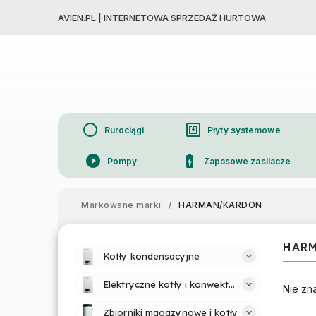
AVIEN.PL | INTERNETOWA SPRZEDAŻ HURTOWA
circle
nfc
Rurociągi
Płyty systemowe
play_circle_filled
battery_charging_full
Pompy
Zapasowe zasilacze
device_thermostat
Grzejniki
Markowane marki
/
HARMAN/KARDON
HAR
Kotły kondensacyjne
Elektryczne kotły i konwektory
Nie zn
Zbiorniki magazynowe i kotły