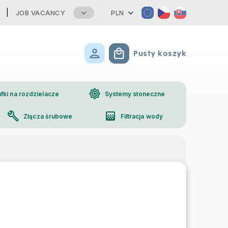
JOB VACANCY
PLN
Pusty koszyk
Koszyk
brightness_high
fki na rozdzielacze
Systemy słoneczne
build
gradient
Złącza śrubowe
Filtracja wody
phone
Kontakt