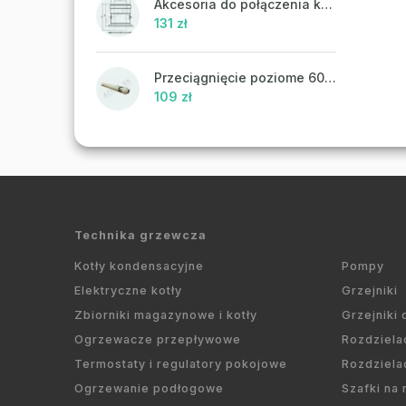
Akcesoria do połączenia koncentrycznego PR43 - ATTACK
131 zł
Przeciągnięcie poziome 60/100 mm
109 zł
Technika grzewcza
Kotły kondensacyjne
Pompy
Elektryczne kotły
Grzejniki
Zbiorniki magazynowe i kotły
Grzejniki
Ogrzewacze przepływowe
Rozdziela
Termostaty i regulatory pokojowe
Rozdziela
Ogrzewanie podłogowe
Szafki na