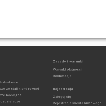
Zasady i warunki
Warunki płatności
Reklamacje
 drabinkowe
cze ze stali nierdzewnej
Rejestracja
cze mosiężne
Zaloguj się
 rozdzielacze
Rejestracja klienta hurtowego