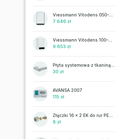
Viessmann Vitodens 050-W, 19 kW, ciepła woda użytkowa
7 646 zł
Viessmann Vitodens 100-W, 19 kW
9 653 zł
Płyta systemowa z tkaniną UHP 302FP
30 zł
AVANSA 2007
115 zł
Złączki 16 x 2 EK do rur PEX-AL-PEX
8 zł