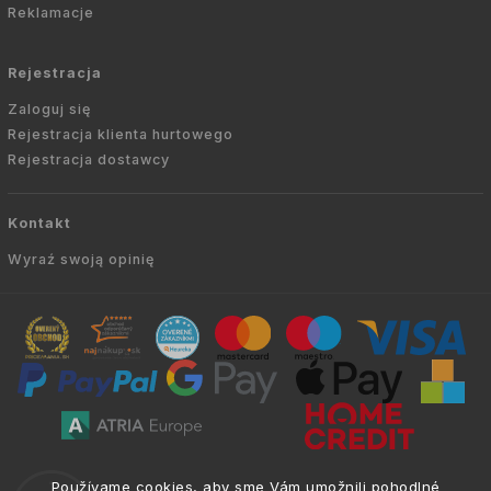
Reklamacje
Rejestracja
Zaloguj się
Rejestracja klienta hurtowego
Rejestracja dostawcy
Kontakt
Wyraź swoją opinię
Copyright © 2010 -
2026
AVIEN.PL
|
. Wszelkie
info@atria.sk
Používame cookies, aby sme Vám umožnili pohodlné