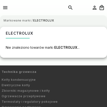
Markowane marki
/
ELECTROLUX
ELECTROLUX
Nie znaleziono towarów marki
ELECTROLUX
...
Technika grzewcza
Kotły kondensacyjne
Elektryczne kotły
Zbiorniki magazynowe i kotły
Ogrzewacze przepływowe
Termostaty i regulatory pokojowe