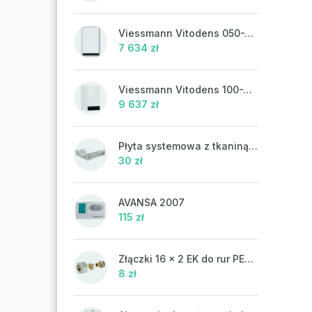
Viessmann Vitodens 050-W, 19 kW, ciepła woda użytkowa
7 634 zł
Viessmann Vitodens 100-W, 19 kW
9 637 zł
Płyta systemowa z tkaniną UHP 302FP
30 zł
AVANSA 2007
115 zł
Złączki 16 x 2 EK do rur PEX-AL-PEX
8 zł