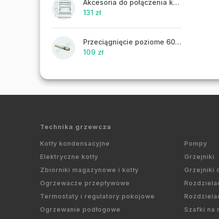
Akcesoria do połączenia koncentrycznego PR43 - ATTACK
131 zł
Przeciągnięcie poziome 60/100 mm
109 zł
Technika grzewcza
Kotły kondensacyjne
Pompy
Elektryczne kotły
Grzejniki
Zbiorniki magazynowe i kotły
Grzejniki
Ogrzewacze przepływowe
Rozdziela
Termostaty i regulatory pokojowe
Rozdziela
Ogrzewanie podłogowe
Szafki na