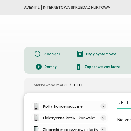
AVIEN.PL | INTERNETOWA SPRZEDAŻ HURTOWA
circle
nfc
Rurociągi
Płyty systemowe
play_circle_filled
battery_charging_full
Pompy
Zapasowe zasilacze
device_thermostat
Grzejniki
Markowane marki
/
DELL
DELL
Kotły kondensacyjne
Elektryczne kotły i konwektory
Nie zn
Zbiorniki magazynowe i kotły