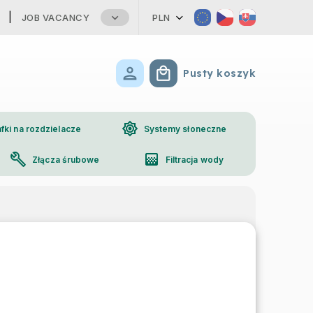
JOB VACANCY
PLN
Pusty koszyk
Koszyk
brightness_high
fki na rozdzielacze
Systemy słoneczne
build
gradient
Złącza śrubowe
Filtracja wody
phone
Kontakt