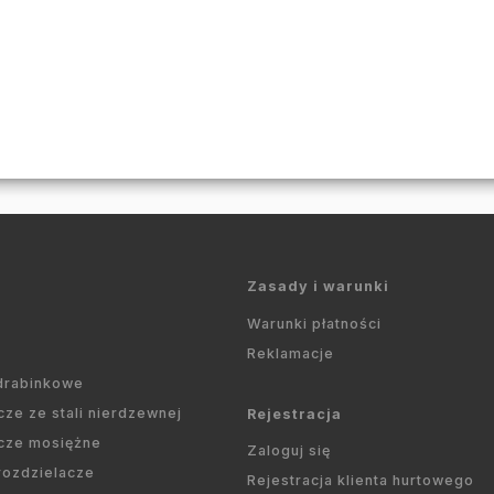
Zasady i warunki
Warunki płatności
Reklamacje
 drabinkowe
cze ze stali nierdzewnej
Rejestracja
cze mosiężne
Zaloguj się
 rozdzielacze
Rejestracja klienta hurtowego