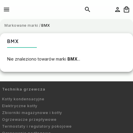
Markowane marki
/
BMX
BMX
Nie znaleziono towarów marki
BMX
...
Technika grzewcza
Kotły kondensacyjne
Elektryczne kotły
Zbiorniki magazynowe i kotły
Ogrzewacze przepływowe
Termostaty i regulatory pokojowe