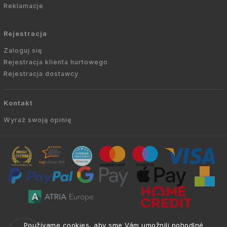
Reklamacje
Rejestracja
Zaloguj się
Rejestracja klienta hurtowego
Rejestracja dostawcy
Kontakt
Wyraź swoją opinię
Copyright © 2010 -
2026
AVIEN.PL
|
. Wszelkie
info@atria.sk
Používame cookies, aby sme Vám umožnili pohodlné