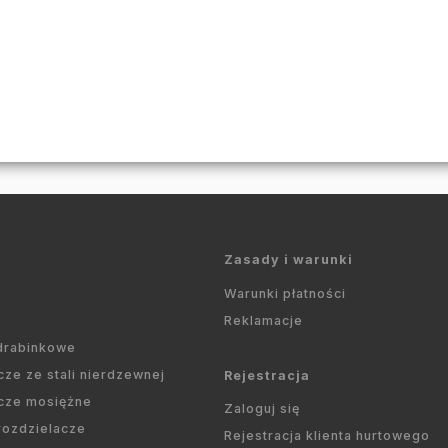
Zasady i warunki
Warunki płatności
Reklamacje
 drabinkowe
cze ze stali nierdzewnej
Rejestracja
cze mosiężne
Zaloguj się
 rozdzielacze
Rejestracja klienta hurtowego