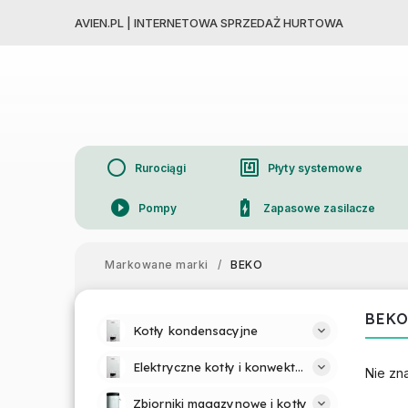
AVIEN.PL | INTERNETOWA SPRZEDAŻ HURTOWA
circle
nfc
Rurociągi
Płyty systemowe
play_circle_filled
battery_charging_full
Pompy
Zapasowe zasilacze
device_thermostat
Grzejniki
Markowane marki
/
BEKO
BEK
Kotły kondensacyjne
Elektryczne kotły i konwektory
Nie zn
Zbiorniki magazynowe i kotły