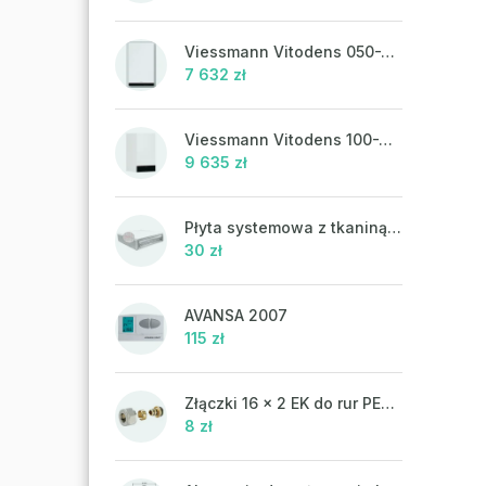
Viessmann Vitodens 050-W, 19 kW, ciepła woda użytkowa
7 632 zł
Viessmann Vitodens 100-W, 19 kW
9 635 zł
Płyta systemowa z tkaniną UHP 302FP
30 zł
AVANSA 2007
115 zł
Złączki 16 x 2 EK do rur PEX-AL-PEX
8 zł