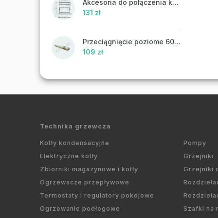
Akcesoria do połączenia koncentrycznego PR43 - ATTACK
131 zł
Przeciągnięcie poziome 60/100 mm
109 zł
Technika grzewcza
Kotły kondensacyjne
Pompy
Elektryczne kotły
Grzejniki
Zbiorniki magazynowe i kotły
Grzejniki
Ogrzewacze przepływowe
Rozdziela
Termostaty i regulatory pokojowe
Rozdziela
Ogrzewanie podłogowe
Szafki na