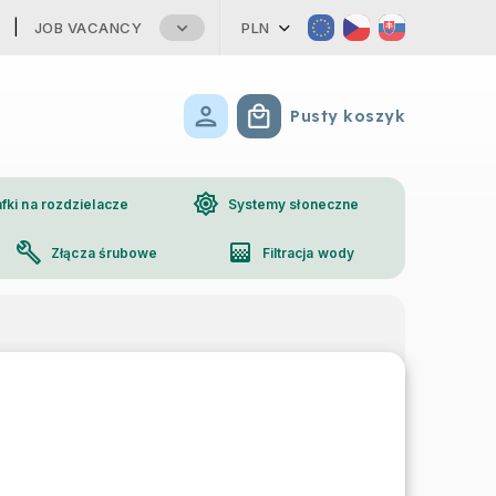
JOB VACANCY
PLN
Pusty koszyk
Koszyk
brightness_high
fki na rozdzielacze
Systemy słoneczne
build
gradient
Złącza śrubowe
Filtracja wody
phone
Kontakt