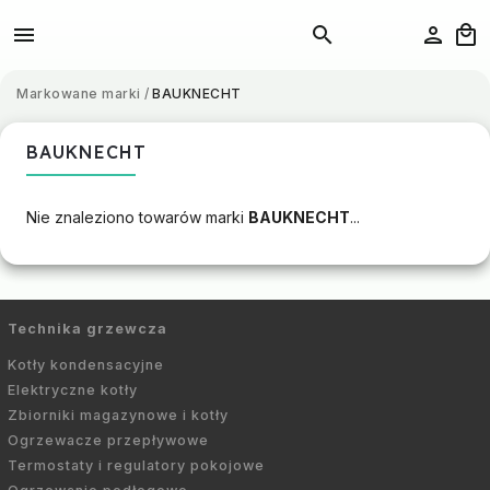
Markowane marki
/
BAUKNECHT
BAUKNECHT
Nie znaleziono towarów marki
BAUKNECHT
...
Technika grzewcza
Kotły kondensacyjne
Elektryczne kotły
Zbiorniki magazynowe i kotły
Ogrzewacze przepływowe
Termostaty i regulatory pokojowe