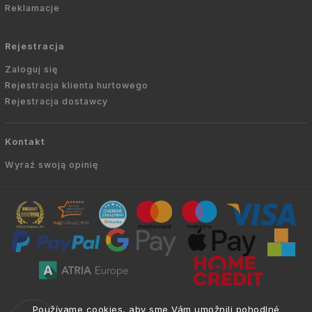
Reklamacje
Rejestracja
Zaloguj się
Rejestracja klienta hurtowego
Rejestracja dostawcy
Kontakt
Wyraź swoją opinię
Copyright © 2010 -
2026
AVIEN.PL
|
. Wszelkie
info@atria.sk
Používame cookies, aby sme Vám umožnili pohodlné